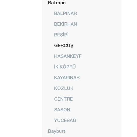
Batman
BALPINAR
BEKİRHAN
BEŞİRİ
GERCÜŞ
HASANKEYF
İKİKÖPRÜ
KAYAPINAR
KOZLUK
CENTRE
SASON
YÜCEBAĞ
Bayburt