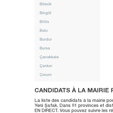
Bilecik
Bingöl
Bitlis
Bolu
Burdur
Bursa
Çanakkale
Çankırı
Çorum
Denizli
CANDIDATS À LA MAIRIE 
Diyarbakır
La liste des candidats à la mairie po
Düzce
Yeni Şafak. Dans 81 provinces et distr
EN DIRECT. Vous pouvez suivre les ré
Edirne