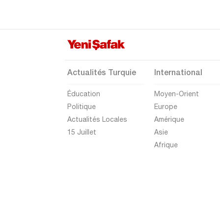
Elazığ
Erzincan
Erzurum
Eskişehir
Actualités Turquie
International
Gaziantep
Éducation
Moyen-Orient
Giresun
Politique
Europe
Gümüşhane
Actualités Locales
Amérique
Hakkari
15 Juillet
Asie
Afrique
Hatay
Iğdır
Isparta
Kahramanmaraş
Karabük