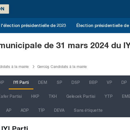
ON
l'élection présidentielle de 2023
Élection présidentielle de
 municipale de 31 mars 2024 du I
dats à la mairie
Gercüş Candidats à la mairie
HP
IYI Parti
DEM
SP
DSP
BBP
VP
DP
afer Partisi
HKP
TKH
Gelecek Partisi
YTP
EM
AP
ADP
TİP
DEVA
Sans étiquette
IYI Parti