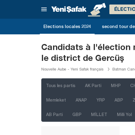
Izmir
ÉLECTI
Adana
Adıyaman
Elections locales 2024
second tour de 
Afyonkarahisar
Ağrı
Candidats à l'élection
Aksaray
le district de Gercüş
Amasya
Nouvelle Aube - Yeni Safak français
Batman Candi
Antalya
Ardahan
Tous les partis
AK Parti
MHP
C
Artvin
Memleket
ANAP
YRP
ABP
Z
Aydın
AB Parti
GBP
MİLLET
Milli Yol
Balıkesir
Bartın