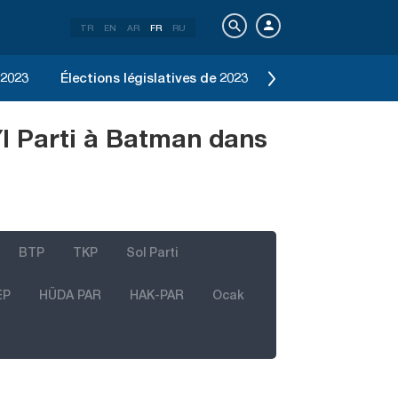
TR
EN
AR
FR
RU
 2023
Élections législatives de 2023
Élection d'Istanbu
YI Parti à Batman dans
BTP
TKP
Sol Parti
EP
HÜDA PAR
HAK-PAR
Ocak