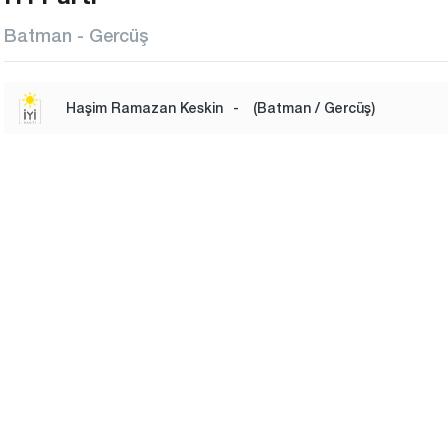
Batman - Gercüş
Haşim Ramazan Keskin
-
(Batman / Gercüş)