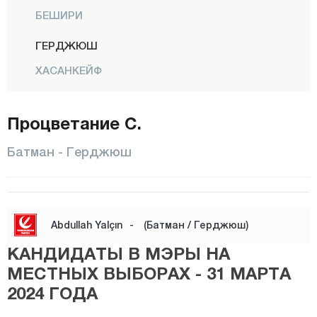
БЕШИРИ
ГЕРДЖЮШ
ХАСАНКЕЙФ
Икикопрю
Процветание С.
КАЯПЫНАР
КОЗЛУК
Батман - Герджюш
Центр
САСОН
Юджебаг
Abdullah Yalçın
-
(Батман / Герджюш)
Байбурт
КАНДИДАТЫ В МЭРЫ НА
Биледжик
МЕСТНЫХ ВЫБОРАХ - 31 МАРТА
2024 ГОДА
Бингёль