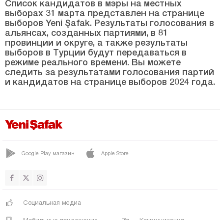
Битлис
Список кандидатов в мэры на местных
выборах 31 марта представлен на странице
Болу
выборов Yeni Şafak. Результаты голосования в
альянсах, созданных партиями, в 81
Бурдур
провинции и округе, а также результаты
выборов в Турции будут передаваться в
Бурса
режиме реального времени. Вы можете
Чанаккале
следить за результатами голосования партий
и кандидатов на странице выборов 2024 года.
Чанкыры
Чорум
Денизли
Диярбакыр
Google Play магазин
Apple Store
Дюздже
Эдирне
Элязыг
Социальная медиа
Эрзинджан