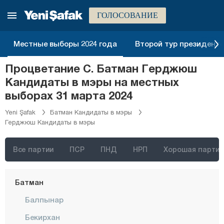
Афьонкарахисар
ГОЛОСОВАНИЕ
Агры
Аксарай
Местные выборы 2024 года
Второй тур президентск
Амасья
Процветание С. Батман Герджюш
Анталия
Кандидаты в мэры на местных
Ардахан
выборах 31 марта 2024
Артвин
Yeni Şafak
Батман Кандидаты в мэры
Герджюш Кандидаты в мэры
Айдын
Балыкесир
Все партии
ПСР
ПНД
НРП
Хорошая партия
Бартын
Батман
Балпынар
Бекирхан