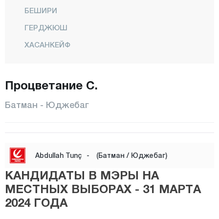
БЕШИРИ
ГЕРДЖЮШ
ХАСАНКЕЙФ
Икикопрю
КАЯПЫНАР
Процветание С.
КОЗЛУК
Батман - Юджебаг
Центр
САСОН
Юджебаг
Abdullah Tunç
-
(Батман / Юджебаг)
Байбурт
КАНДИДАТЫ В МЭРЫ НА
Биледжик
МЕСТНЫХ ВЫБОРАХ - 31 МАРТА
2024 ГОДА
Бингёль