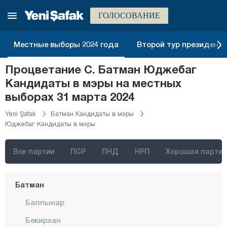
Афьонкарахисар
ГОЛОСОВАНИЕ
Агры
Аксарай
Местные выборы 2024 года
Второй тур президентск
Амасья
Процветание С. Батман Юджебаг
Анталия
Кандидаты в мэры на местных
Ардахан
выборах 31 марта 2024
Артвин
Yeni Şafak
Батман Кандидаты в мэры
Юджебаг Кандидаты в мэры
Айдын
Балыкесир
Все партии
ПСР
ПНД
НРП
Хорошая партия
Бартын
Батман
Балпынар
Бекирхан