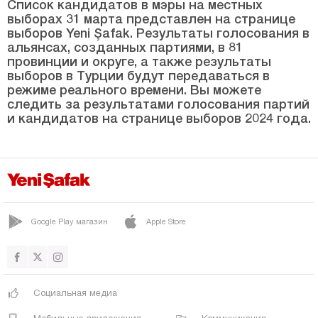
Битлис
Список кандидатов в мэры на местных
выборах 31 марта представлен на странице
Болу
выборов Yeni Şafak. Результаты голосования в
альянсах, созданных партиями, в 81
Бурдур
провинции и округе, а также результаты
выборов в Турции будут передаваться в
Бурса
режиме реального времени. Вы можете
Чанаккале
следить за результатами голосования партий
и кандидатов на странице выборов 2024 года.
Чанкыры
Чорум
Денизли
Диярбакыр
Google Play магазин
Apple Store
Дюздже
Эдирне
Элязыг
Социальная медиа
Эрзинджан