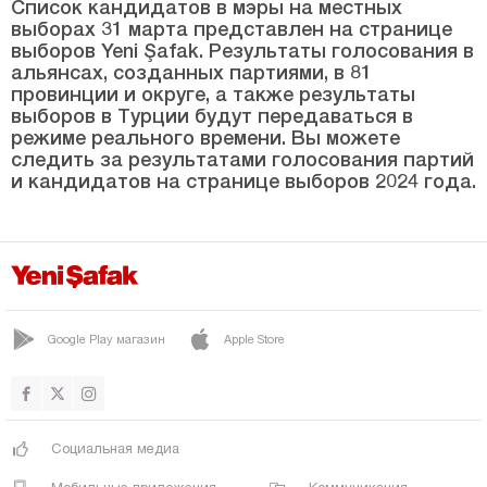
Синоп
Список кандидатов в мэры на местных
выборах 31 марта представлен на странице
Шырнак
выборов Yeni Şafak. Результаты голосования в
альянсах, созданных партиями, в 81
Сивас
провинции и округе, а также результаты
выборов в Турции будут передаваться в
Текирдаг
режиме реального времени. Вы можете
Токат
следить за результатами голосования партий
и кандидатов на странице выборов 2024 года.
Трабзон
Тунджели
Ушак
Ван
Google Play магазин
Apple Store
Ялова
Йозгат
Зонгулдак
Социальная медиа