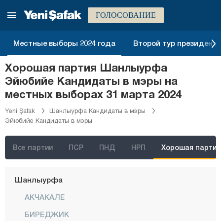
Мерсин
ГОЛОСОВАНИЕ
Мугла
Муш
Местные выборы 2024 года
Второй тур президентск
Невшехир
Хорошая партия Шанлыурфа
Нигде
Эйюбийе Кандидаты в мэры на
Орду
местных выборах 31 марта 2024
Османие
Yeni Şafak
Шанлыурфа Кандидаты в мэры
Эйюбийе Кандидаты в мэры
Ризе
Сакарья
Все партии
ПСР
ПНД
НРП
Хорошая партия
Самсун
Шанлыурфа
АКЧАКАЛЕ
БИРЕДЖИК