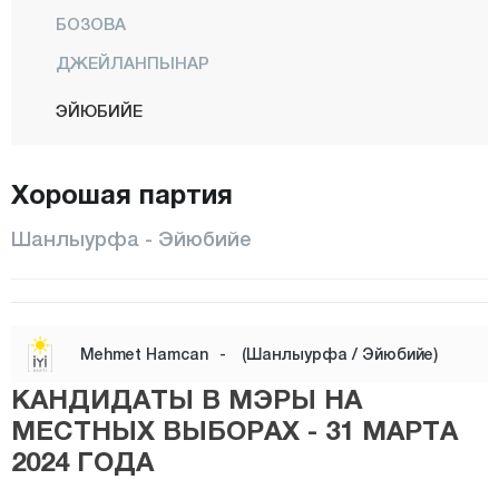
БОЗОВА
ДЖЕЙЛАНПЫНАР
ЭЙЮБИЙЕ
ХАЛФЕТИ
Хорошая партия
ХАЛИЛИЕ
ХАРРАН
Шанлыурфа - Эйюбийе
ХИЛВАН
КАРАКОПРЮ
СИВЕРЕК
Mehmet Hamcan
-
(Шанлыурфа / Эйюбийе)
СУРУЧ
КАНДИДАТЫ В МЭРЫ НА
ВИРАНШЕХИР
МЕСТНЫХ ВЫБОРАХ - 31 МАРТА
2024 ГОДА
Сиирт