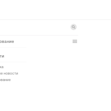
ование
ти
ка
е новости
ование