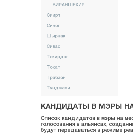
ВИРАНШЕХИР
Сиирт
Синоп
Шырнак
Сивас
Текирдаг
Токат
Трабзон
Тунджели
Ушак
КАНДИДАТЫ В МЭРЫ НА 
Ван
Список кандидатов в мэры на мес
Ялова
голосования в альянсах, созданн
будут передаваться в режиме реа
Йозгат