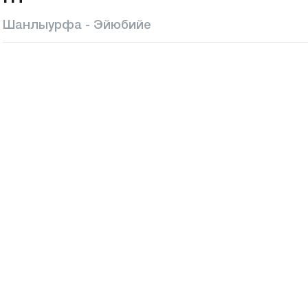
Шанлыурфа - Эйюбийе