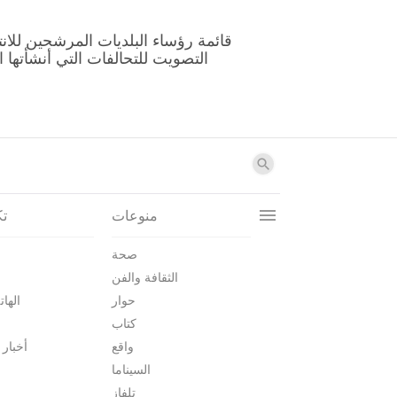
منوعات
تك
صحة
الثقافة والفن
حوار
الهات
كتاب
واقع
أخبار 
السيناما
تلفاز