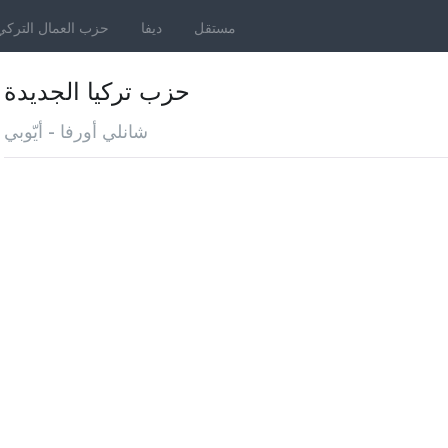
مستقل
ديفا
حزب العمال التركي
حزب تركيا الجديدة
شانلي أورفا - أيّوبي