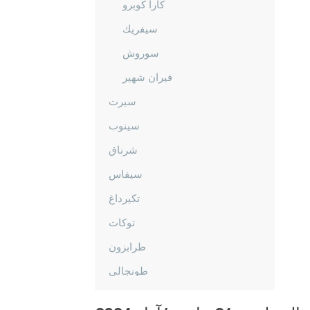
كارا كوبرو
سيفريك
سوروش
فيران شهير
سيرت
سينوب
شرناق
سيفاس
تكيرداغ
توكات
طرابزون
طونجالي
أوشاك