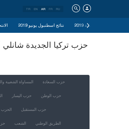
TR
EN
AR
FR
RU
الانتخابات المحلية 2019
نتائج اسطنبول يونيو 2019
الانتخ
حزب السعادة
المساواة الشعبية وال
حزب الوطن
حزب اليسار
ال
حزب المستقبل
الحزب ا
الطريق الوطني
الشعب
حزب