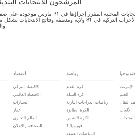
المرشحون للانتخابات البلدية المحلية – 1
قائمة رؤساء البلديات المرشحين للانتخابات المحل
التصويت للتحالفات التي أنشأتها الأحزاب التركية في 81 ولاية وم
والمرشحين على صفحة نتائج الانتخابات 2024.
نولوجيا
رياضة
اقتصاد
الإنترنت
كرة القدم
الاقتصاد التركي
العلم
كرة السلة
الاقتصاد العالمي
ف النقال
رياضات الدراجات النارية
السيارات
الألعاب
الكرة الطائؤة
عقار
المنتجات
الكرة التينيس
العالم التجاري
فورميلا 1
الصحافة والإعلان
الرياضات العنيفة