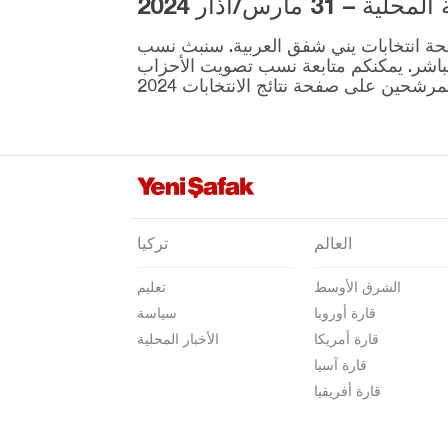
3 مارس/آذار 2024
فان
ية المقرر إجراؤها في 31 مارس موجودة على صفحة انتخابات يني شفق العربية. سنبث نسب
يالوفا
نطقة ونتائج الانتخابات بشكل مباشر. يمكنكم متابعة نسب تصويت الأحزاب
يوزغات
زونغولداك
العالم
تركيا
الشرق الأوسط
تعليم
قارة أوروبا
سياسة
قارة أمريكا
الأخبار المحلية
قارة آسيا
قارة أفريقيا