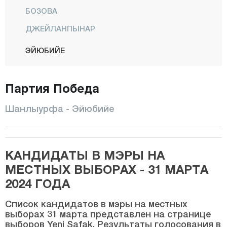
БОЗОВА
ДЖЕЙЛАНПЫНАР
ЭЙЮБИЙЕ
ХАЛФЕТИ
Партия Победа
ХАЛИЛИЕ
ХАРРАН
Шанлыурфа - Эйюбийе
ХИЛВАН
КАРАКОПРЮ
КАНДИДАТЫ В МЭРЫ НА
СИВЕРЕК
МЕСТНЫХ ВЫБОРАХ - 31 МАРТА
СУРУЧ
2024 ГОДА
ВИРАНШЕХИР
Список кандидатов в мэры на местных
Сиирт
выборах 31 марта представлен на странице
выборов Yeni Şafak. Результаты голосования в