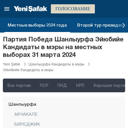
Мерсин
ГОЛОСОВАНИЕ
Мугла
Муш
Местные выборы 2024 года
Второй тур президентск
Невшехир
Партия Победа Шанлыурфа Эйюбийе
Нигде
Кандидаты в мэры на местных
Орду
выборах 31 марта 2024
Османие
Yeni Şafak
Шанлыурфа Кандидаты в мэры
Эйюбийе Кандидаты в мэры
Ризе
Сакарья
Все партии
ПСР
ПНД
НРП
Хорошая партия
Самсун
Шанлыурфа
АКЧАКАЛЕ
БИРЕДЖИК