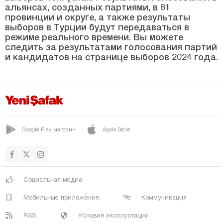
Синоп
альянсах, созданных партиями, в 81
провинции и округе, а также результаты
Шырнак
выборов в Турции будут передаваться в
Сивас
режиме реального времени. Вы можете
следить за результатами голосования партий
Текирдаг
и кандидатов на странице выборов 2024 года.
Токат
Трабзон
Тунджели
Ушак
Google Play магазин
Apple Store
Ван
Ялова
Йозгат
Социальная медиа
Зонгулдак
Мобильные приложения
Коммуникация
RSS
Условия эксплуатации