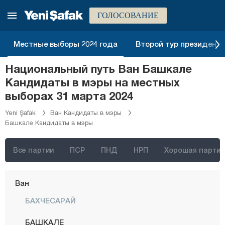
Шанлыурфа
ГОЛОСОВАНИЕ
Сиирт
Синоп
Местные выборы 2024 года
Второй тур президентск
Шырнак
Национальный путь Ван Башкале
Сивас
Кандидаты в мэры на местных
Текирдаг
выборах 31 марта 2024
Токат
Yeni Şafak
Ван Кандидаты в мэры
Башкале Кандидаты в мэры
Трабзон
Тунджели
Все партии
ПСР
ПНД
НРП
Хорошая партия
Ушак
Ван
БАХЧЕСАРАЙ
БАШКАЛЕ