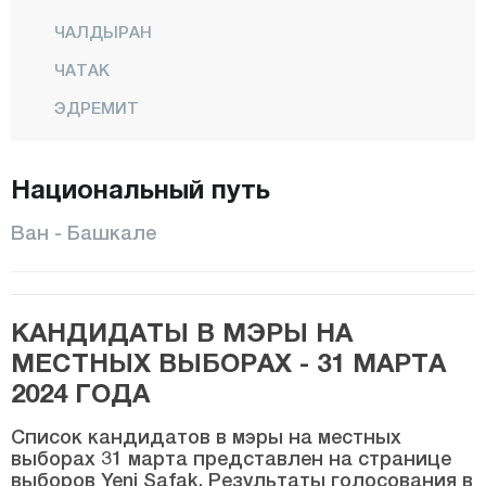
ЧАЛДЫРАН
ЧАТАК
ЭДРЕМИТ
ЭРДЖИШ
Национальный путь
ГЕВАШ
ГЮРПЫНАР
Ван - Башкале
ИПЕКЙОЛУ
МУРАДИЕ
КАНДИДАТЫ В МЭРЫ НА
ОЗАЛП
МЕСТНЫХ ВЫБОРАХ - 31 МАРТА
САРАЙ
2024 ГОДА
ТУШБА
Список кандидатов в мэры на местных
Ялова
выборах 31 марта представлен на странице
выборов Yeni Şafak. Результаты голосования в