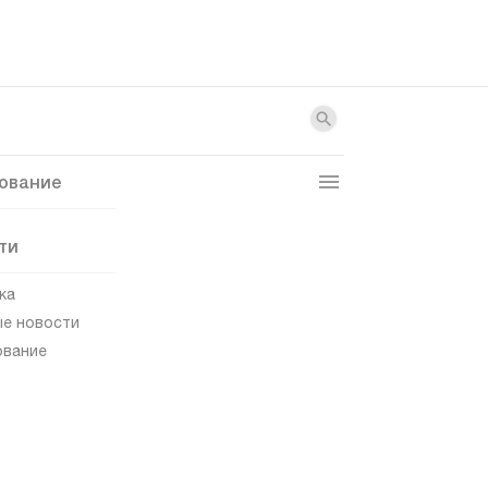
ование
ти
ка
е новости
ование