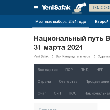
Невшехир
ГОЛОСО
Нигде
Местные выборы 2024 года
Второй 
Орду
Османие
Национальный путь 
Ризе
31 марта 2024
Сакарья
Yeni Şafak
Ван Кандидаты в мэры
Эдреми
Самсун
Шанлыурфа
Все партии
ПСР
ПНД
НРП
Сиирт
Страна
Отечества
Процветание 
Синоп
Шырнак
Очаг
СиП
ПСС
Национальная
Сивас
Текирдаг