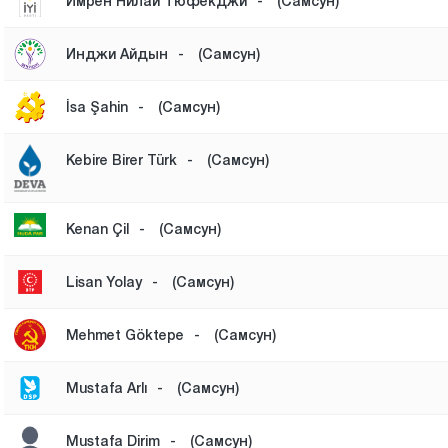
Имрен Нилай Тюфекджи
-
(Самсун)
Инджи Айдын
-
(Самсун)
İsa Şahin
-
(Самсун)
Kebire Birer Türk
-
(Самсун)
Kenan Çil
-
(Самсун)
Lisan Yolay
-
(Самсун)
Mehmet Göktepe
-
(Самсун)
Mustafa Arlı
-
(Самсун)
Mustafa Dirim
-
(Самсун)