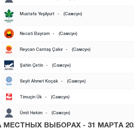
Mustafa Yeşilyurt
-
(Самсун)
Necati Bayram
-
(Самсун)
Reycan Cantaş Çakır
-
(Самсун)
Şahin Çetin
-
(Самсун)
Seyit Ahmet Koçak
-
(Самсун)
Timuçin Ük
-
(Самсун)
Ümit Hekim
-
(Самсун)
МЕСТНЫХ ВЫБОРАХ - 31 МАРТА 20