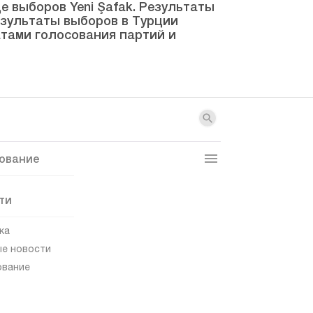
 выборов Yeni Şafak. Результаты
результаты выборов в Турции
атами голосования партий и
ование
ти
ка
е новости
ование