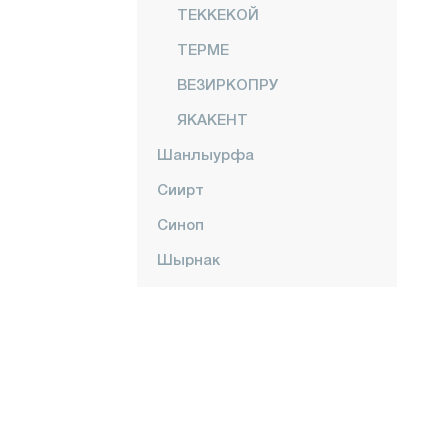
ТЕККЕКОЙ
ТЕРМЕ
ВЕЗИРКОПРУ
ЯКАКЕНТ
Шанлыурфа
Сиирт
Синоп
Шырнак
Сивас
Текирдаг
Токат
Трабзон
Тунджели