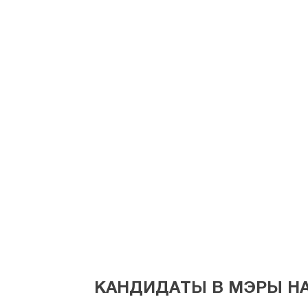
Ушак
Ван
Ялова
Йозгат
Зонгулдак
КАНДИДАТЫ В МЭРЫ НА 