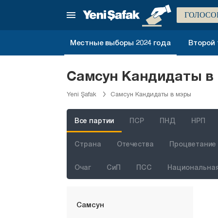
Малатья
ГОЛОСО
Маниса
Мардин
Местные выборы 2024 года
Второй 
Мерсин
Мугла
Самсун Кандидаты в 
Муш
Yeni Şafak
Самсун Кандидаты в мэры
Невшехир
Нигде
Все партии
ПСР
ПНД
НРП
Орду
Страна
Отечества
Процветание 
Османие
Очаг
СиП
ПСС
Национальная
Ризе
Сакарья
Самсун