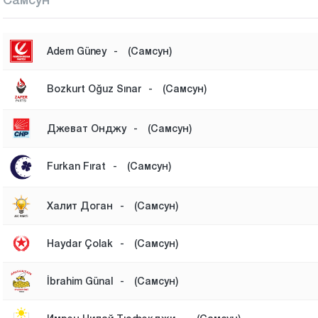
Adem Güney
-
(Самсун)
Bozkurt Oğuz Sınar
-
(Самсун)
Джеват Онджу
-
(Самсун)
Furkan Fırat
-
(Самсун)
Халит Доган
-
(Самсун)
Haydar Çolak
-
(Самсун)
İbrahim Günal
-
(Самсун)