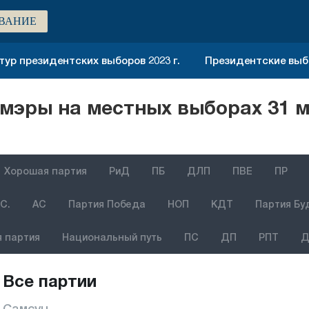
ВАНИЕ
тур президентских выборов 2023 г.
Президентские выбо
мэры на местных выборах 31 м
Хорошая партия
РиД
ПБ
ДЛП
ПВЕ
ПР
С.
АС
Партия Победа
НОП
КДТ
Партия Бу
 партия
Национальный путь
ПС
ДП
РПТ
Д
Все партии
Самсун