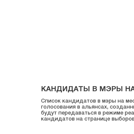
Караман
Карс
Кастамону
Кайсери
Килис
Кырыккале
Кыркларэли
Кыршехир
КАНДИДАТЫ В МЭРЫ НА 
Коджаэли
Список кандидатов в мэры на мес
Конья
голосования в альянсах, созданн
Кютахья
будут передаваться в режиме реа
кандидатов на странице выборов
Малатья
Маниса