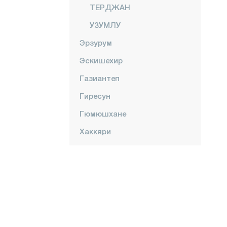
ТЕРДЖАН
УЗУМЛУ
Эрзурум
Эскишехир
Газиантеп
Гиресун
Гюмюшхане
Хаккяри
Хатай
Ыгдыр
Ыспарта
Кахраманмараш
Карабюк