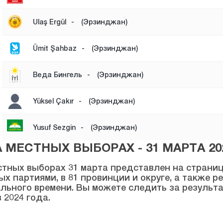
Ulaş Ergül
-
(Эрзинджан)
Ümit Şahbaz
-
(Эрзинджан)
Веда Бингель
-
(Эрзинджан)
Yüksel Çakır
-
(Эрзинджан)
Yusuf Sezgin
-
(Эрзинджан)
МЕСТНЫХ ВЫБОРАХ - 31 МАРТА 20
тных выборах 31 марта представлен на странице
ых партиями, в 81 провинции и округе, а также 
льного времени. Вы можете следить за результ
 2024 года.