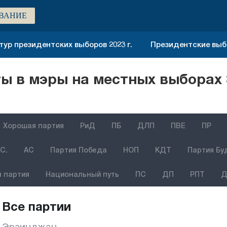
ВАНИЕ
тур президентских выборов 2023 г.
Президентские выбо
 в мэры на местных выборах 
Хорошая партия
РиД
ПБ
ДЛП
ПВЕ
ПР
С.
АС
Партия Победа
НОП
КДТ
Партия Бу
 партия
Национальный путь
ПС
ДП
РПТ
Д
Все партии
Эрзинджан