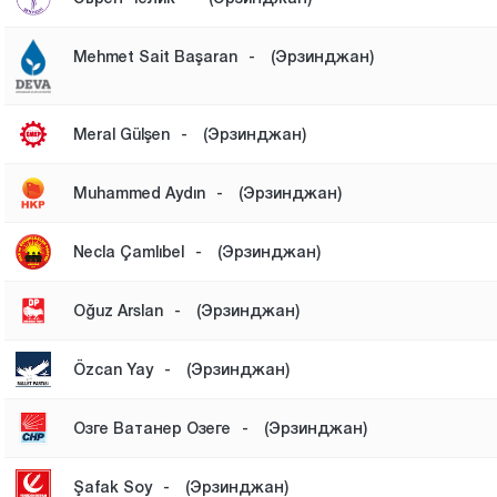
Mehmet Sait Başaran
-
(Эрзинджан)
Meral Gülşen
-
(Эрзинджан)
Muhammed Aydın
-
(Эрзинджан)
Necla Çamlıbel
-
(Эрзинджан)
Oğuz Arslan
-
(Эрзинджан)
Özcan Yay
-
(Эрзинджан)
Озге Ватанер Озеге
-
(Эрзинджан)
Şafak Soy
-
(Эрзинджан)