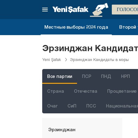
Битлис
ГОЛОСО
Болу
Бурдур
Местные выборы 2024 года
Второй 
Бурса
Чанаккале
Эрзинджан Кандидаты
Чанкыры
Yeni Şafak
Эрзинджан Кандидаты в мэры
Чорум
Денизли
Все партии
ПСР
ПНД
НРП
Диярбакыр
Страна
Отечества
Процветание 
Дюздже
Очаг
СиП
ПСС
Национальная
Эдирне
Элязыг
Эрзинджан