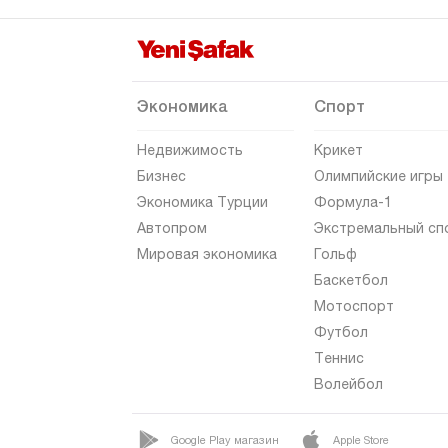
Мардин
Мерсин
Мугла
Экономика
Спорт
Муш
Недвижимость
Крикет
Невшехир
Бизнес
Олимпийские игры
Экономика Турции
Формула-1
Нигде
Автопром
Экстремальный сп
Орду
Мировая экономика
Гольф
Османие
Баскетбол
Мотоспорт
Ризе
Футбол
Сакарья
Теннис
Самсун
Волейбол
Шанлыурфа
Google Play магазин
Apple Store