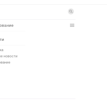
ование
ти
ка
е новости
ование