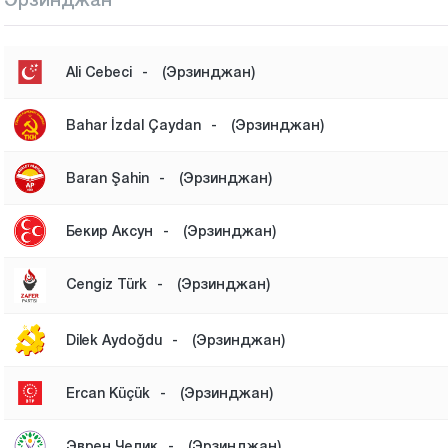
Ali Cebeci
-
(Эрзинджан)
Bahar İzdal Çaydan
-
(Эрзинджан)
Baran Şahin
-
(Эрзинджан)
Бекир Аксун
-
(Эрзинджан)
Cengiz Türk
-
(Эрзинджан)
Dilek Aydoğdu
-
(Эрзинджан)
Ercan Küçük
-
(Эрзинджан)
Эврен Челик
-
(Эрзинджан)