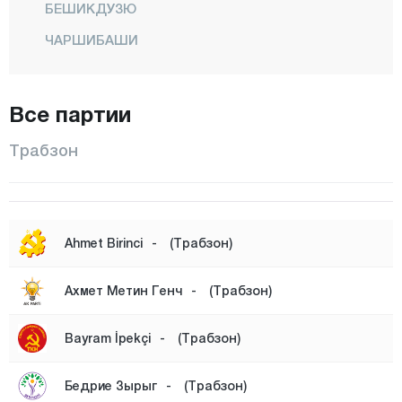
БЕШИКДУЗЮ
ЧАРШИБАШИ
ЧАЙКАРА
ДЕРНЕКПАЗАРЫ
Все партии
ДУЗКОЙ
Трабзон
ХАЙРАТ
КЁПРЮБАШИ
МАЧКА
Ahmet Birinci
-
(Трабзон)
ОФ
ОРТАХИСАР
Ахмет Метин Генч
-
(Трабзон)
ШАЛПАЗАРЫ
Bayram İpekçi
-
(Трабзон)
СЮРМЕНЕ
ТОНЯ
Бедрие Зырыг
-
(Трабзон)