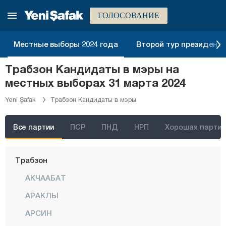
Самсун
ГОЛОСОВАНИЕ
Шанлыурфа
Местные выборы 2024 года
Второй тур президентск
Сиирт
Трабзон Кандидаты в мэры на
Синоп
местных выборах 31 марта 2024
Шырнак
Yeni Şafak
Трабзон Кандидаты в мэры
Сивас
Текирдаг
Все партии
ПСР
ПНД
НРП
Хорошая партия
Токат
Трабзон
АКЧААБАТ
АРАКЛЫ
АРСИН