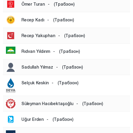
Ömer Turan
-
(Трабзон)
Recep Kadı
-
(Трабзон)
Recep Yakuphan
-
(Трабзон)
Rıdvan Yıldırım
-
(Трабзон)
Sadullah Yılmaz
-
(Трабзон)
Selçuk Keskin
-
(Трабзон)
Süleyman Hacıbektaşoğlu
-
(Трабзон)
Uğur Erden
-
(Трабзон)