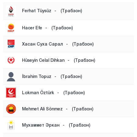
ВАКФЫКЕБИР
Ferhat Tüysüz
-
(Трабзон)
ЙОМРА
Тунджели
Hacer Efe
-
(Трабзон)
Ушак
Хасан Суха Сарал
-
(Трабзон)
Ван
Ялова
Hüseyin Celal Dihkan
-
(Трабзон)
Йозгат
İbrahim Topuz
-
(Трабзон)
Зонгулдак
Lokman Öztürk
-
(Трабзон)
Mehmet Ali Sönmez
-
(Трабзон)
Мухаммет Эркан
-
(Трабзон)