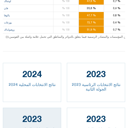
%
%
%
0,7
47,6
100
أوشاك
%
%
%
0,4
35,6
100
فان
%
%
%
0,6
47,7
100
يالوفا
%
%
%
0,4
72,7
100
يوزغات
%
%
%
0,7
51,9
100
زونغولداك
ت من المؤسسات والمصادر الرسمية فيما يتعلق بالدوائر والمناطق التي تحمل علامة واصلة بين القوسين
2024
2023
نتائج الانتخابات الرئاسية 2023
نتائج الانتخابات المحلية 2024
الجولة الثانية
2023
2023