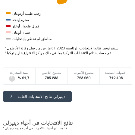
رجب طيب أردوغان
محرم إينجه
كمال قلجدار أوغلو
سنان أوغان
مناطق لم تحظى بإنتخابات
* سيتم توفير نتائج الانتخابات الرئاسية 2023 31 مارس من قبل وكالة الأناضول
* تم حساب نتائج الانتخابات التركية بما في ذلك مراكز الاقتراع خارج تركيا.
الأصوات الصحيحة
مجموع الأصوات
مجموع الناخبين
نسبة المشاركة
% 91,7
795.283
728.960
712.408
دينيزلي نتائج الانتخابات العامة
نتائج الانتخابات في أحياء دينيزلي
* قائمة نتائج أصوات الأحزاب في أحياء مدينة دينيزلي