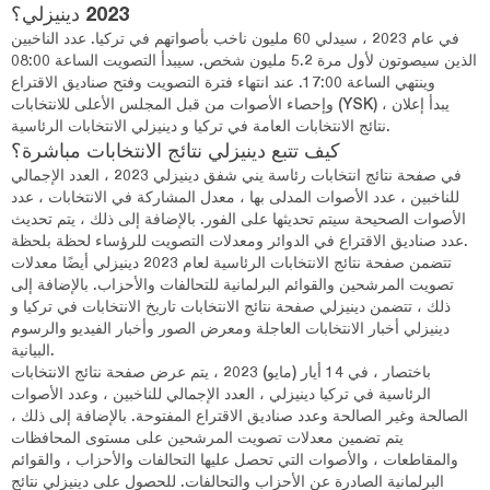
2023 دينيزلي؟
في عام 2023 ، سيدلي 60 مليون ناخب بأصواتهم في تركيا. عدد الناخبين
الذين سيصوتون لأول مرة 5.2 مليون شخص. سيبدأ التصويت الساعة 08:00
وينتهي الساعة 17:00. عند انتهاء فترة التصويت وفتح صناديق الاقتراع
وإحصاء الأصوات من قبل المجلس الأعلى للانتخابات (YSK) ، يبدأ إعلان
نتائج الانتخابات العامة في تركيا و دينيزلي الانتخابات الرئاسية.
كيف تتبع دينيزلي نتائج الانتخابات مباشرة؟
في صفحة نتائج انتخابات رئاسة يني شفق دينيزلي 2023 ، العدد الإجمالي
للناخبين ، عدد الأصوات المدلى بها ، معدل المشاركة في الانتخابات ، عدد
الأصوات الصحيحة سيتم تحديثها على الفور. بالإضافة إلى ذلك ، يتم تحديث
عدد صناديق الاقتراع في الدوائر ومعدلات التصويت للرؤساء لحظة بلحظة.
تتضمن صفحة نتائج الانتخابات الرئاسية لعام 2023 دينيزلي أيضًا معدلات
تصويت المرشحين والقوائم البرلمانية للتحالفات والأحزاب. بالإضافة إلى
ذلك ، تتضمن دينيزلي صفحة نتائج الانتخابات تاريخ الانتخابات في تركيا و
دينيزلي أخبار الانتخابات العاجلة ومعرض الصور وأخبار الفيديو والرسوم
البيانية.
باختصار ، في 14 أيار (مايو) 2023 ، يتم عرض صفحة نتائج الانتخابات
الرئاسية في تركيا دينيزلي ، العدد الإجمالي للناخبين ، وعدد الأصوات
الصالحة وغير الصالحة وعدد صناديق الاقتراع المفتوحة. بالإضافة إلى ذلك ،
يتم تضمين معدلات تصويت المرشحين على مستوى المحافظات
والمقاطعات ، والأصوات التي تحصل عليها التحالفات والأحزاب ، والقوائم
البرلمانية الصادرة عن الأحزاب والتحالفات. للحصول على دينيزلي نتائج