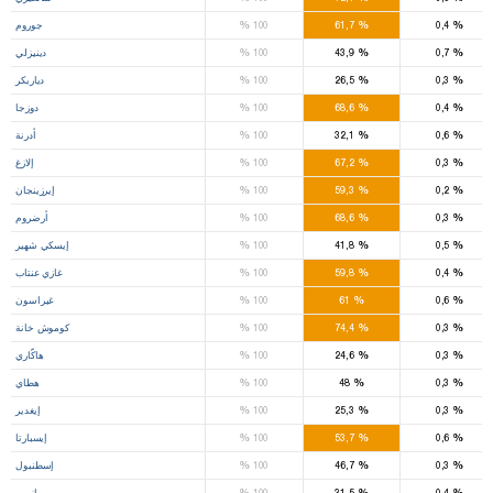
%
%
%
0,4
61,7
100
جوروم
%
%
%
0,7
43,9
100
دينيزلي
%
%
%
0,3
26,5
100
دياربكر
%
%
%
0,4
68,6
100
دوزجا
%
%
%
0,6
32,1
100
أدرنة
%
%
%
0,3
67,2
100
إلازغ
%
%
%
0,2
59,3
100
إيرزينجان
%
%
%
0,3
68,6
100
أرضروم
%
%
%
0,5
41,8
100
إيسكي شهير
%
%
%
0,4
59,8
100
غازي عنتاب
%
%
%
0,6
61
100
غيراسون
%
%
%
0,3
74,4
100
كوموش خانة
%
%
%
0,3
24,6
100
هاكّاري
%
%
%
0,3
48
100
هطاي
%
%
%
0,3
25,3
100
إيغدير
%
%
%
0,6
53,7
100
إيسبارتا
%
%
%
0,3
46,7
100
إسطنبول
%
%
%
0,4
31,5
100
إزمير