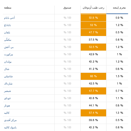
محرم إينجه
رجب طيب أردوغان
صندوق
منطقة
%
%
%
0.9
53.8
100
أجي بايام
%
%
%
1.2
52
100
باباداغ
%
%
%
0.5
47.7
100
بلقان
%
%
%
0.6
37.5
100
بيكيلّي
%
%
%
1.2
52.5
100
بي أغش
%
%
%
1
42.9
100
ببزكورت
%
%
%
1.2
43.2
100
بولدان
%
%
%
0.8
41.2
100
شال
%
%
%
1.5
66
100
شاميلي
%
%
%
1
42.5
100
شارداك
%
%
%
0.7
47.7
100
شيفير
%
%
%
1.1
43.6
100
غوناي
%
%
%
0.8
44.1
100
هوناز
%
%
%
1.3
57.4
100
كاليه
%
%
%
0.5
39.6
100
مركز أفندي
%
%
%
0.6
43.2
100
باموك كاليه