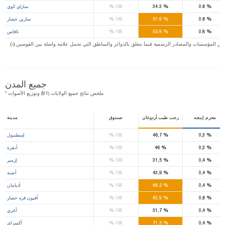
%
%
%
0.6
34.3
100
ساراي كوي
%
%
%
0.6
51.9
100
سارين حصار
%
%
%
0.8
52.8
100
تافاس
ت من المؤسسات والمصادر الرسمية فيما يتعلق بالدوائر والمناطق التي تحمل علامة واصلة بين القوسين
جميع المدن
* ملخص نتائج جميع الولايات (81) وتوزيع الأصوات
محرم إينجه
رجب طيب أردوغان
صندوق
مدينة
%
%
%
0,3
46,7
100
إسطنبول
%
%
%
0,3
46
100
أنقرة
%
%
%
0,4
31,5
100
إزمير
%
%
%
0,4
43,9
100
أضنة
%
%
%
0,4
66,2
100
أديامان
%
%
%
0,6
63,9
100
أفيون قره حصار
%
%
%
0,4
31,7
100
أغري
%
%
%
0,4
71,5
100
أكسراي