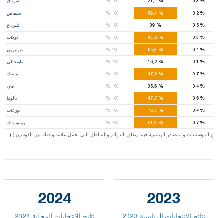
%
%
%
0,3
21,4
100
شرناق
%
%
%
0,2
69,4
100
سيفاس
%
%
%
0,5
39
100
تكيرداغ
%
%
%
0,3
63,2
100
توكات
%
%
%
0,4
65,3
100
طرابزون
%
%
%
0,1
16,2
100
طونجالي
%
%
%
0,7
47,6
100
أوشاك
%
%
%
0,4
35,6
100
فان
%
%
%
0,6
47,7
100
يالوفا
%
%
%
0,4
72,7
100
يوزغات
%
%
%
0,7
51,9
100
زونغولداك
ت من المؤسسات والمصادر الرسمية فيما يتعلق بالدوائر والمناطق التي تحمل علامة واصلة بين القوسين
2024
2023
نتائج الانتخابات الرئاسية 2023
نتائج الانتخابات المحلية 2024