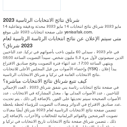
شرناق نتائج الانتخابات الرئاسية 2023
14 مايو 2023 شرناق نتائج انتخابات 14 مايو 2023 محدثة ودقيقة وتفاعلية
على صفحة انتخابات 2023 على موقع yenisafak.com.
متى سيتم الإعلان عن نتائج انتخابات الرئاسة الرئاسية لعام
2023 شرناق؟
في عام 2023 ، سيدلي 60 مليون ناخب بأصواتهم في تركيا. عدد الناخبين
الذين سيصوتون لأول مرة 5.2 مليون شخص. سيبدأ التصويت الساعة 08:00
وينتهي الساعة 17:00. عند انتهاء فترة التصويت وفتح صناديق الاقتراع
وإحصاء الأصوات من قبل المجلس الأعلى للانتخابات (YSK) ، يبدأ إعلان
نتائج الانتخابات العامة في تركيا و شرناق الانتخابات الرئاسية.
كيف تتبع شرناق نتائج الانتخابات مباشرة؟
في صفحة نتائج انتخابات رئاسة يني شفق شرناق 2023 ، العدد الإجمالي
للناخبين ، عدد الأصوات المدلى بها ، معدل المشاركة في الانتخابات ، عدد
الأصوات الصحيحة سيتم تحديثها على الفور. بالإضافة إلى ذلك ، يتم تحديث
عدد صناديق الاقتراع في الدوائر ومعدلات التصويت للرؤساء لحظة بلحظة.
تتضمن صفحة نتائج الانتخابات الرئاسية لعام 2023 شرناق أيضًا معدلات
تصويت المرشحين والقوائم البرلمانية للتحالفات والأحزاب. بالإضافة إلى
ذلك ، تتضمن شرناق صفحة نتائج الانتخابات تاريخ الانتخابات في تركيا و
شرناق أخبار الانتخابات العاجلة ومعرض الصور وأخبار الفيديو والرسوم