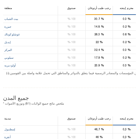
محرم إينجه
رجب طيب أردوغان
صندوق
منطقة
%
%
%
0.3
30.7
100
بيت الشباب
%
%
%
0.2
14.8
100
جيزرة
%
%
%
0.6
26.3
100
غوشلو كوناك
%
%
%
0.2
22
100
إيديل
%
%
%
0.3
32.4
100
المركز
%
%
%
0.2
17.9
100
سيلوبي
%
%
%
0.3
23.9
100
أولو ديريه
ت من المؤسسات والمصادر الرسمية فيما يتعلق بالدوائر والمناطق التي تحمل علامة واصلة بين القوسين
جميع المدن
* ملخص نتائج جميع الولايات (81) وتوزيع الأصوات
محرم إينجه
رجب طيب أردوغان
صندوق
مدينة
%
%
%
0,3
46,7
100
إسطنبول
%
%
%
0,3
46
100
أنقرة