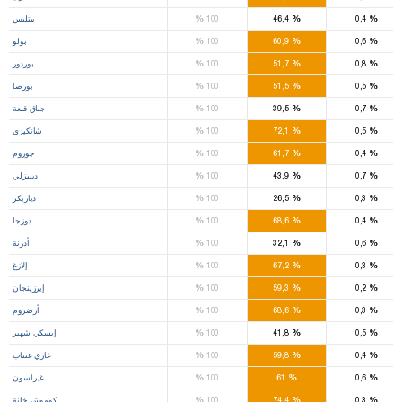
%
%
%
0,4
46,4
100
بيتليس
%
%
%
0,6
60,9
100
بولو
%
%
%
0,8
51,7
100
بوردور
%
%
%
0,5
51,5
100
بورصا
%
%
%
0,7
39,5
100
جناق قلعة
%
%
%
0,5
72,1
100
شانكيري
%
%
%
0,4
61,7
100
جوروم
%
%
%
0,7
43,9
100
دينيزلي
%
%
%
0,3
26,5
100
دياربكر
%
%
%
0,4
68,6
100
دوزجا
%
%
%
0,6
32,1
100
أدرنة
%
%
%
0,3
67,2
100
إلازغ
%
%
%
0,2
59,3
100
إيرزينجان
%
%
%
0,3
68,6
100
أرضروم
%
%
%
0,5
41,8
100
إيسكي شهير
%
%
%
0,4
59,8
100
غازي عنتاب
%
%
%
0,6
61
100
غيراسون
%
%
%
0,3
74,4
100
كوموش خانة