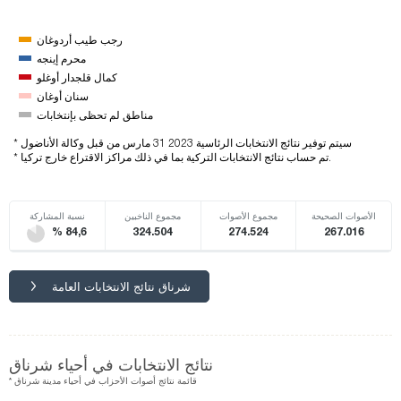
رجب طيب أردوغان
محرم إينجه
كمال قلجدار أوغلو
سنان أوغان
مناطق لم تحظى بإنتخابات
* سيتم توفير نتائج الانتخابات الرئاسية 2023 31 مارس من قبل وكالة الأناضول
* تم حساب نتائج الانتخابات التركية بما في ذلك مراكز الاقتراع خارج تركيا.
الأصوات الصحيحة
مجموع الأصوات
مجموع الناخبين
نسبة المشاركة
% 84,6
324.504
274.524
267.016
شرناق نتائج الانتخابات العامة
نتائج الانتخابات في أحياء شرناق
* قائمة نتائج أصوات الأحزاب في أحياء مدينة شرناق