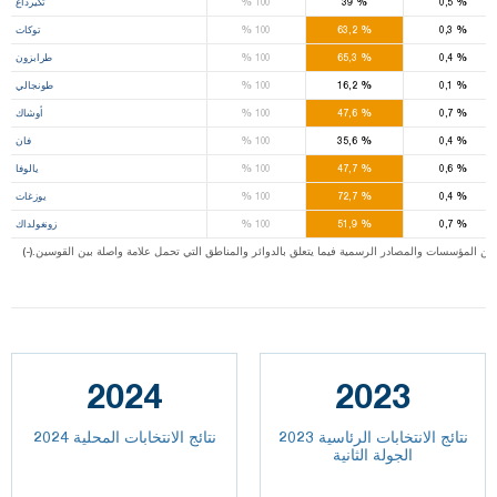
%
%
%
0,5
39
100
تكيرداغ
%
%
%
0,3
63,2
100
توكات
%
%
%
0,4
65,3
100
طرابزون
%
%
%
0,1
16,2
100
طونجالي
%
%
%
0,7
47,6
100
أوشاك
%
%
%
0,4
35,6
100
فان
%
%
%
0,6
47,7
100
يالوفا
%
%
%
0,4
72,7
100
يوزغات
%
%
%
0,7
51,9
100
زونغولداك
ت من المؤسسات والمصادر الرسمية فيما يتعلق بالدوائر والمناطق التي تحمل علامة واصلة بين القوسين
2024
2023
نتائج الانتخابات الرئاسية 2023
نتائج الانتخابات المحلية 2024
الجولة الثانية