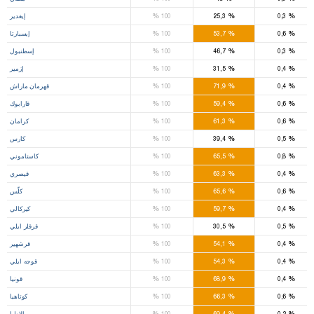
%
%
%
0,3
25,3
100
إيغدير
%
%
%
0,6
53,7
100
إيسبارتا
%
%
%
0,3
46,7
100
إسطنبول
%
%
%
0,4
31,5
100
إزمير
%
%
%
0,4
71,9
100
قهرمان ماراش
%
%
%
0,6
59,4
100
قارابوك
%
%
%
0,6
61,3
100
كرامان
%
%
%
0,5
39,4
100
كارس
%
%
%
0,8
65,5
100
كاستاموني
%
%
%
0,4
63,3
100
قيصري
%
%
%
0,6
65,6
100
كلّس
%
%
%
0,4
59,7
100
كيركالي
%
%
%
0,5
30,5
100
قرقلر ايلي
%
%
%
0,4
54,1
100
قرشهير
%
%
%
0,4
54,3
100
قوجه ايلي
%
%
%
0,4
68,9
100
قونيا
%
%
%
0,6
66,3
100
كوتاهيا
%
%
%
0,2
69,4
100
مالاطيا