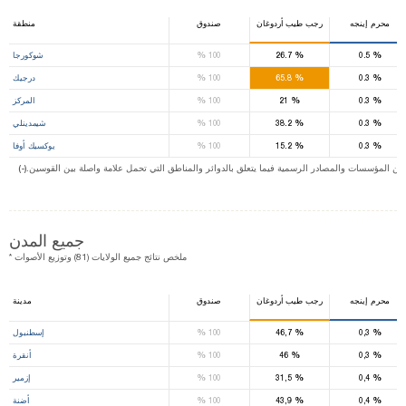
محرم إينجه
رجب طيب أردوغان
صندوق
منطقة
%
%
%
0.5
26.7
100
شوكورجا
%
%
%
0.3
65.8
100
درجيك
%
%
%
0.3
21
100
المركز
%
%
%
0.3
38.2
100
شيمدينلي
%
%
%
0.3
15.2
100
يوكسيك أوفا
ت من المؤسسات والمصادر الرسمية فيما يتعلق بالدوائر والمناطق التي تحمل علامة واصلة بين القوسين
جميع المدن
* ملخص نتائج جميع الولايات (81) وتوزيع الأصوات
محرم إينجه
رجب طيب أردوغان
صندوق
مدينة
%
%
%
0,3
46,7
100
إسطنبول
%
%
%
0,3
46
100
أنقرة
%
%
%
0,4
31,5
100
إزمير
%
%
%
0,4
43,9
100
أضنة