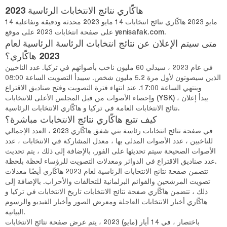
هاكّاري نتائج الانتخابات الرئاسية 2023
14 مايو 2023 هاكّاري نتائج انتخابات 14 مايو 2023 محدثة ودقيقة وتفاعلية
على صفحة انتخابات 2023 على موقع yenisafak.com.
متى سيتم الإعلان عن نتائج انتخابات الرئاسة الرئاسية لعام
2023 هاكّاري؟
في عام 2023 ، سيدلي 60 مليون ناخب بأصواتهم في تركيا. عدد الناخبين
الذين سيصوتون لأول مرة 5.2 مليون شخص. سيبدأ التصويت الساعة 08:00
وينتهي الساعة 17:00. عند انتهاء فترة التصويت وفتح صناديق الاقتراع
وإحصاء الأصوات من قبل المجلس الأعلى للانتخابات (YSK) ، يبدأ إعلان
نتائج الانتخابات العامة في تركيا و هاكّاري الانتخابات الرئاسية.
كيف تتبع هاكّاري نتائج الانتخابات مباشرة؟
في صفحة نتائج انتخابات رئاسة يني شفق هاكّاري 2023 ، العدد الإجمالي
للناخبين ، عدد الأصوات المدلى بها ، معدل المشاركة في الانتخابات ، عدد
الأصوات الصحيحة سيتم تحديثها على الفور. بالإضافة إلى ذلك ، يتم تحديث
عدد صناديق الاقتراع في الدوائر ومعدلات التصويت للرؤساء لحظة بلحظة.
تتضمن صفحة نتائج الانتخابات الرئاسية لعام 2023 هاكّاري أيضًا معدلات
تصويت المرشحين والقوائم البرلمانية للتحالفات والأحزاب. بالإضافة إلى
ذلك ، تتضمن هاكّاري صفحة نتائج الانتخابات تاريخ الانتخابات في تركيا و
هاكّاري أخبار الانتخابات العاجلة ومعرض الصور وأخبار الفيديو والرسوم
البيانية.
باختصار ، في 14 أيار (مايو) 2023 ، يتم عرض صفحة نتائج الانتخابات