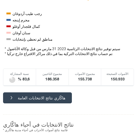
رجب طيب أردوغان
محرم إينجه
كمال قلجدار أوغلو
سنان أوغان
مناطق لم تحظى بإنتخابات
* سيتم توفير نتائج الانتخابات الرئاسية 2023 31 مارس من قبل وكالة الأناضول
* تم حساب نتائج الانتخابات التركية بما في ذلك مراكز الاقتراع خارج تركيا.
الأصوات الصحيحة
مجموع الأصوات
مجموع الناخبين
نسبة المشاركة
% 83,6
186.358
155.738
150.933
هاكّاري نتائج الانتخابات العامة
نتائج الانتخابات في أحياء هاكّاري
* قائمة نتائج أصوات الأحزاب في أحياء مدينة هاكّاري