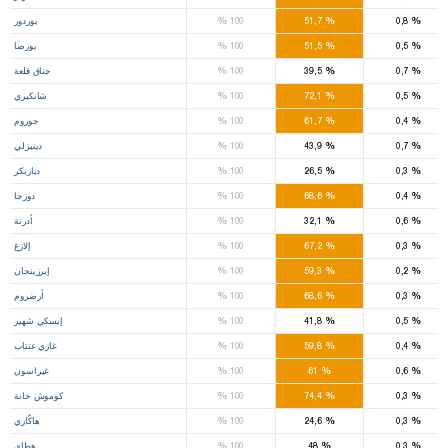
%
%
%
0,8
51,7
100
بوردور
%
%
%
0,5
51,5
100
بورصا
%
%
%
0,7
39,5
100
جناق قلعة
%
%
%
0,5
72,1
100
شانكيري
%
%
%
0,4
61,7
100
جوروم
%
%
%
0,7
43,9
100
دينيزلي
%
%
%
0,3
26,5
100
دياربكر
%
%
%
0,4
68,6
100
دوزجا
%
%
%
0,6
32,1
100
أدرنة
%
%
%
0,3
67,2
100
إلازغ
%
%
%
0,2
59,3
100
إيرزينجان
%
%
%
0,3
68,6
100
أرضروم
%
%
%
0,5
41,8
100
إيسكي شهير
%
%
%
0,4
59,8
100
غازي عنتاب
%
%
%
0,6
61
100
غيراسون
%
%
%
0,3
74,4
100
كوموش خانة
%
%
%
0,3
24,6
100
هاكّاري
%
%
%
0,3
48
100
هطاي