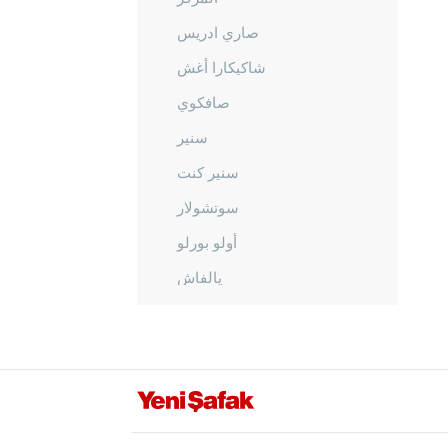
صاري ادريس
شاكيكارا أغش
صافكوي
سنير
سنير كنت
سوتشولار
أولو بورلو
يالفاش
يني شار باديملي
قهرمان ماراش
قارابوك
كرامان