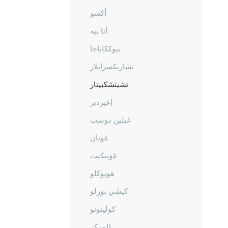
أكسو
أتا بيه
بيوككاباجا
تشاريكسرايلار
تشيتشكبينار
إغيردير
غيلين دوست
غونان
غونيكنت
هويوكلو
كيشي بورلو
كولينونو
المركز