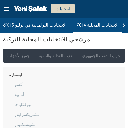
إيسكي شهير
انتخابات
غازي عنتاب
غيراسون
الانتخابات المحلية 2014
الانتخابات البرلمانية في يوليو 2015
كوموش خانة
مرشحي الانتخابات المحلية التركية
هاكّاري
هطاي
حزب الشعب الجمهوري
حزب العدالة والتنمية
جميع الأحزاب
إيغدير
إيسبارتا
أكسو
أتا بيه
بيوككاباجا
تشاريكسرايلار
تشيتشكبينار