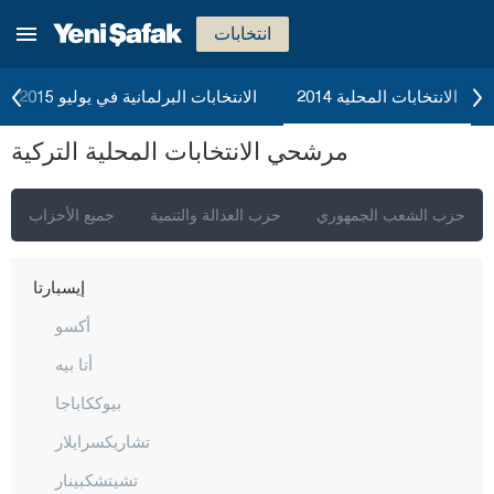
إيسكي شهير
انتخابات
غازي عنتاب
غيراسون
الانتخابات المحلية 2014
الانتخابات البرلمانية في يوليو 2015
كوموش خانة
مرشحي الانتخابات المحلية التركية
هاكّاري
هطاي
حزب الشعب الجمهوري
حزب العدالة والتنمية
جميع الأحزاب
إيغدير
إيسبارتا
أكسو
أتا بيه
بيوككاباجا
تشاريكسرايلار
تشيتشكبينار