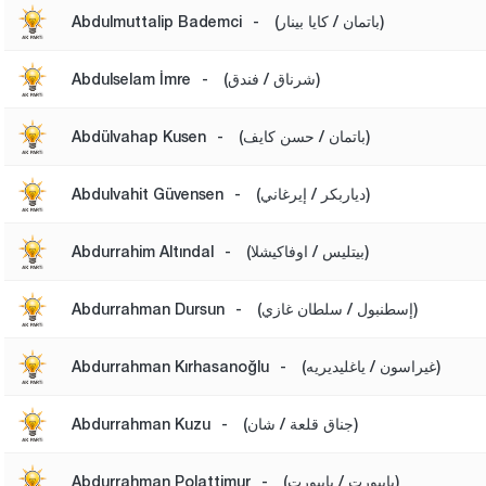
(باتمان / كايا بينار)
-
Abdulmuttalip Bademci
(شرناق / فندق)
-
Abdulselam İmre
(باتمان / حسن كايف)
-
Abdülvahap Kusen
(دياربكر / إيرغاني)
-
Abdulvahit Güvensen
(بيتليس / اوفاكيشلا)
-
Abdurrahim Altındal
(إسطنبول / سلطان غازي)
-
Abdurrahman Dursun
(غيراسون / ياغليديريه)
-
Abdurrahman Kırhasanoğlu
(جناق قلعة / شان)
-
Abdurrahman Kuzu
(بايبورت / بايبورت)
-
Abdurrahman Polattimur