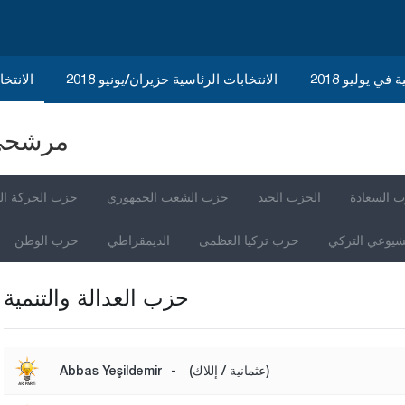
في يوليو 2018
الانتخابات الرئاسية حزيران/يونيو 2018
الانتخاب
مرشحي ا
 السعادة
الحزب الجيد
حزب الشعب الجمهوري
حزب الحركة ال
شيوعي التركي
حزب تركيا العظمى
الديمقراطي
حزب الوطن
حزب العدالة والتنمية
(عثمانية / إللاك)
-
Abbas Yeşildemir