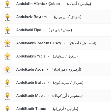
(بيتليس / أهيلات)
-
Abdulalim Mümtaz Çoban
(شرناق / بال وران)
-
Abdulaziz Bayram
(موش / ياي غن)
-
Abdulbaki Elpe
(إسطنبول / أفجيلار)
-
Abdülhakim İbrahim Ulusoy
(بينغول / سولهان)
-
Abdulhakim Yıldız
(أرضروم / هوراسان)
-
Abdulkadir Aydın
(شرناق / سرت كوي)
-
Abdulkadir Balica
(نيفشهير / أوز كوناك)
-
Abdülkadir Macit
(ماردين / أرتوزلو)
-
Abdülkadir Tutaşı