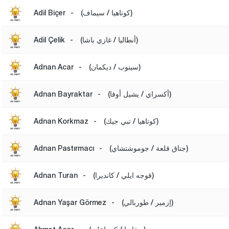
(كوتاهيا / سيماف)
-
Adil Biçer
(أنطاليا / غازي باشا)
-
Adil Çelik
(سينوب / ديكمان)
-
Adnan Acar
(أكسراي / يشيل أوفا)
-
Adnan Bayraktar
(كوتاهيا / تبي جيك)
-
Adnan Korkmaz
(جناق قلعة / جوموشتشاي)
-
Adnan Pastırmacı
(قوجه ايلي / كانديرا)
-
Adnan Turan
(إزمير / طوربالي)
-
Adnan Yaşar Görmez