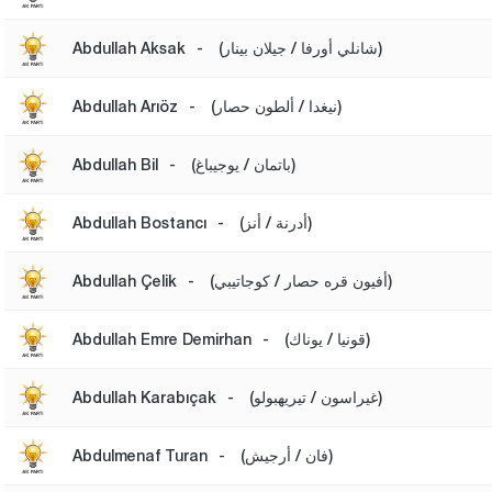
(شانلي أورفا / جيلان بينار)
-
Abdullah Aksak
(نيغدا / ألطون حصار)
-
Abdullah Arıöz
(باتمان / يوجيباغ)
-
Abdullah Bil
(أدرنة / أنز)
-
Abdullah Bostancı
(أفيون قره حصار / كوجاتيبي)
-
Abdullah Çelik
(قونيا / يوناك)
-
Abdullah Emre Demirhan
(غيراسون / تيريهبولو)
-
Abdullah Karabıçak
(فان / أرجيش)
-
Abdulmenaf Turan