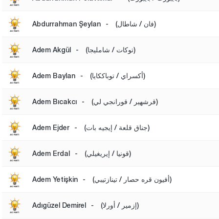
(فان / شاطال)
-
Abdurrahman Şeylan
(توكات / شامليجا)
-
Adem Akgül
(أكسراي / توباككايا)
-
Adem Baylan
(قرشهير / قورانجي لي)
-
Adem Bıcakcı
(جناق قلعة / إيجيه بات)
-
Adem Ejder
(قونيا / إيريغيلي)
-
Adem Erdal
(أفيون قره حصار / تينازتيبي)
-
Adem Yetişkin
(إزمير / أورلا)
-
Adıgüzel Demirel