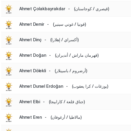
(قيصري / كوجاسنان)
-
Ahmet Çolakbayrakdar
(قونيا / غوني سينير)
-
Ahmet Demir
(أكسراي / إهلارا)
-
Ahmet Dinç
(قهرمان ماراش / أنديران)
-
Ahmet Doğan
(أرضروم / باسينلار)
-
Ahmet Dölekli
(يوزغات / كرا يعقوب)
-
Ahmet Dursel Erdoğan
(جناق قلعة / كارابيجا)
-
Ahmet Elbi
(مالاطيا / أرغوفان)
-
Ahmet Eren