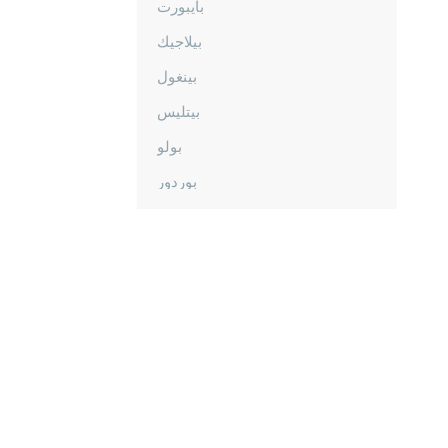
بايبورت
بيلاجيك
بينغول
بيتليس
بولو
بوردور
بورصا
جناق قلعة
شانكيري
جوروم
دينيزلي
دياربكر
دوزجا