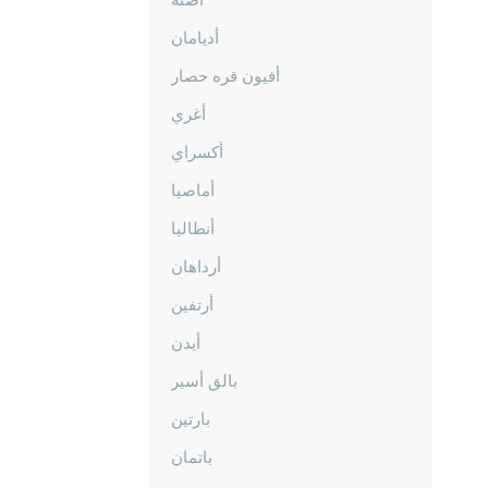
أديامان
أفيون قره حصار
أغري
أكسراي
أماصيا
أنطاليا
أرداهان
أرتفين
أيدن
بالق أسير
بارتين
باتمان