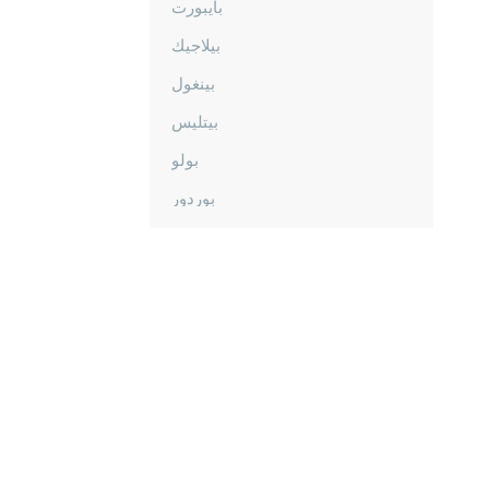
بايبورت
بيلاجيك
بينغول
بيتليس
بولو
بوردور
بورصا
جناق قلعة
شانكيري
جوروم
دينيزلي
دياربكر
دوزجا