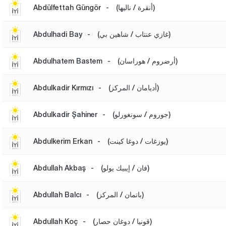
(أنقرة / ناليها)
-
Abdülfettah Güngör
(غازي عنتاب / شاهين بي)
-
Abdulhadi Bay
(أرضروم / هوراسان)
-
Abdulhatem Bastem
(أديامان / المركز)
-
Abdulkadir Kırmızı
(جوروم / سونغورلو)
-
Abdulkadir Şahiner
(يوزغات / دوغا كينت)
-
Abdulkerim Erkan
(فان / إيبيك يولو)
-
Abdullah Akbaş
(باتمان / المركز)
-
Abdullah Balcı
(قونيا / دوغان حصار)
-
Abdullah Koç