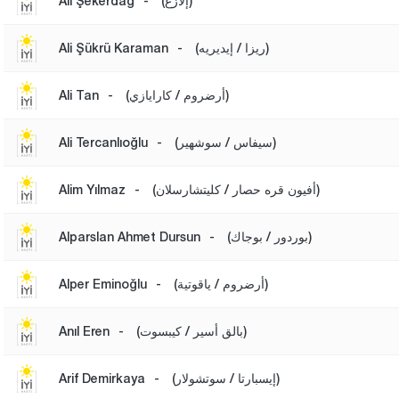
(إلازغ)
-
Ali Şekerdağ
(ريزا / إيديريه)
-
Ali Şükrü Karaman
(أرضروم / كارايازي)
-
Ali Tan
(سيفاس / سوشهير)
-
Ali Tercanlıoğlu
(أفيون قره حصار / كليتشارسلان)
-
Alim Yılmaz
(بوردور / بوجاك)
-
Alparslan Ahmet Dursun
(أرضروم / ياقوتية)
-
Alper Eminoğlu
(بالق أسير / كيبسوت)
-
Anıl Eren
(إيسبارتا / سوتشولار)
-
Arif Demirkaya