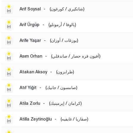
(شانكيري / كورغون)
-
Arif Soysal
(يالوفا / أرموتلو)
-
Arif Ürgüp
(يوزغات / أوزان)
-
Arife Yaşar
(أفيون قره حصار / صاندقلي)
-
Asım Orhan
(طرابزون)
-
Atakan Aksoy
(صامسون / جانيك)
-
Atıf Yiğit
(كرامان / إيرمينيك)
-
Atila Zorlu
(صقاريا / غايفيه)
-
Atilla Zeytinoğlu