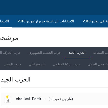
في يوليو 2018
الانتخابات الرئاسية حزيران/يونيو 2018
الانتخاب
مرشحي ا
 السعادة
الحزب الجيد
حزب الشعب الجمهوري
حزب الحركة ال
شيوعي التركي
حزب تركيا العظمى
الديمقراطي
حزب الوطن
الحزب الجيد
(ماردين / ميديات)
-
Abdulcelil Demir