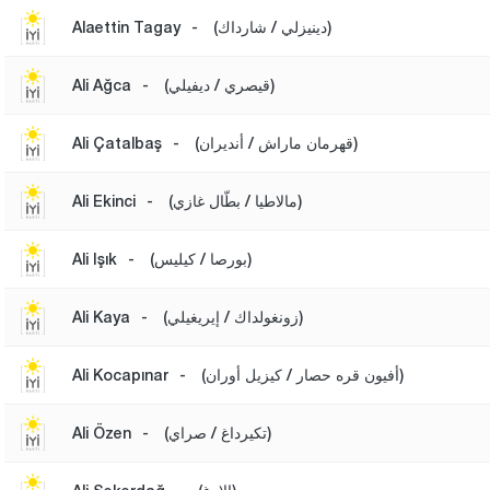
(دينيزلي / شارداك)
-
Alaettin Tagay
(قيصري / ديفيلي)
-
Ali Ağca
(قهرمان ماراش / أنديران)
-
Ali Çatalbaş
(مالاطيا / بطّال غازي)
-
Ali Ekinci
(بورصا / كيليس)
-
Ali Işık
(زونغولداك / إيريغيلي)
-
Ali Kaya
(أفيون قره حصار / كيزيل أوران)
-
Ali Kocapınar
(تكيرداغ / صراي)
-
Ali Özen