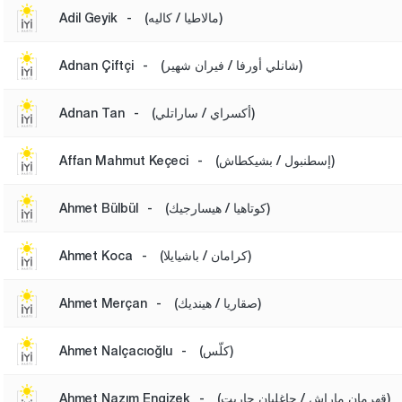
(مالاطيا / كاليه)
-
Adil Geyik
(شانلي أورفا / فيران شهير)
-
Adnan Çiftçi
(أكسراي / ساراتلي)
-
Adnan Tan
(إسطنبول / بشيكطاش)
-
Affan Mahmut Keçeci
(كوتاهيا / هيسارجيك)
-
Ahmet Bülbül
(كرامان / باشيايلا)
-
Ahmet Koca
(صقاريا / هينديك)
-
Ahmet Merçan
(كلّس)
-
Ahmet Nalçacıoğlu
(قهرمان ماراش / جاغليان جاريت)
-
Ahmet Nazım Engizek