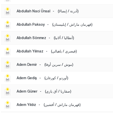
(أدرنة / إبصالا)
-
Abdullah Naci Ünsal
(قهرمان ماراش / إيلبيستان)
-
Abdullah Paksoy
(أنطاليا / ألانيا)
-
Abdullah Sönmez
(قيصري / ياهيالي)
-
Abdullah Yılmaz
(موش / سرين أوفا)
-
Adem Demir
(أوردو / كورغان)
-
Adem Gediş
(صقاريا / أق يازي)
-
Adem Güner
(قهرمان ماراش / أفشين)
-
Adem Yıldız