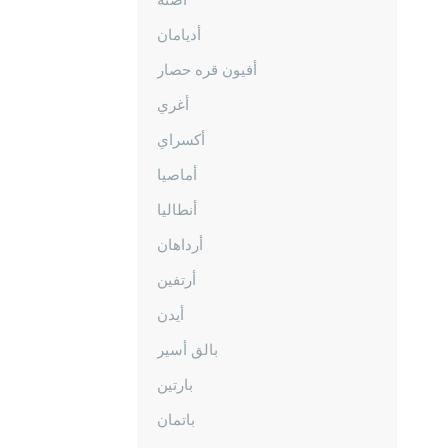
أديامان
أفيون قره حصار
أغري
أكسراي
أماصيا
أنطاليا
أرداهان
أرتفين
أيدن
بالق أسير
بارتين
باتمان