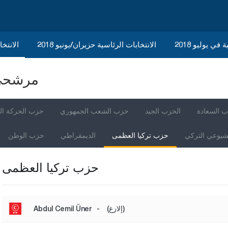
في يوليو 2018
الانتخابات الرئاسية حزيران/يونيو 2018
الانتخاب
مرشحي ا
 السعادة
الحزب الجيد
حزب الشعب الجمهوري
حزب الحركة ال
شيوعي التركي
حزب تركيا العظمى
الديمقراطي
حزب الوطن
حزب تركيا العظمى
(إلازغ)
-
Abdul Cemil Üner