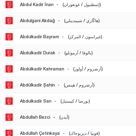
(إسطنبول / غونغوران)
-
Abdul Kadir İnan
(هاكّاري / شيمدينلي)
-
Abdulgani Akdağ
(غيراسون / المركز)
-
Abdulkadir Bayram
(يالوفا / أرموتلو)
-
Abdulkadir Durak
(أرضروم / أولور)
-
Abdulkadir Kahraman
(أرضروم / هينس)
-
Abdülkadir Şahin
(بورصا / كيستيل)
-
Abdulkadir Sarı
(أيدن)
-
Abdullah Bezci
(قونيا / ديربوجاك)
-
Abdullah Çetinkaya