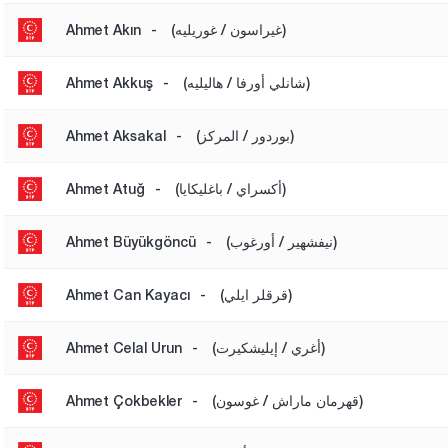
(غيراسون / غوريليه)
-
Ahmet Akın
(شانلي أورفا / هاليليه)
-
Ahmet Akkuş
(بوردور / المركز)
-
Ahmet Aksakal
(أكسراي / باغليكايا)
-
Ahmet Atuğ
(نيفشهير / أورغوب)
-
Ahmet Büyükgöncü
(قرقلر ايلي)
-
Ahmet Can Kayacı
(أغري / إيليشكيرت)
-
Ahmet Celal Urun
(قهرمان ماراش / غوسون)
-
Ahmet Çokbekler