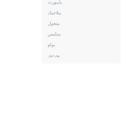
بايبورت
بيلاجيك
بينغول
بيتليس
بولو
بوردور
بورصا
جناق قلعة
شانكيري
جوروم
دينيزلي
دياربكر
دوزجا