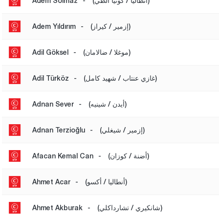
(أنطاليا / كونيا ألطي)
-
Adem Solmaz
(إزمير / كيراز)
-
Adem Yıldırım
(موغلا / ضالامان)
-
Adil Göksel
(غازي عنتاب / شهيد كامل)
-
Adil Türköz
(أيدن / شينيه)
-
Adnan Sever
(إزمير / شيغلي)
-
Adnan Terzioğlu
(أضنة / كوزان)
-
Afacan Kemal Can
(أنطاليا / أكسو)
-
Ahmet Acar
(شانكيري / تشارداكلي)
-
Ahmet Akburak