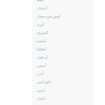
أديامان
أفيون قره حصار
أغري
أكسراي
أماصيا
أنطاليا
أرداهان
أرتفين
أيدن
بالق أسير
بارتين
باتمان