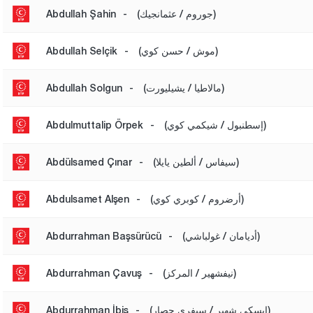
(جوروم / عثمانجيك)
-
Abdullah Şahin
(موش / حسن كوي)
-
Abdullah Selçik
(مالاطيا / يشيليورت)
-
Abdullah Solgun
(إسطنبول / شيكمي كوي)
-
Abdulmuttalip Örpek
(سيفاس / ألطين يايلا)
-
Abdülsamed Çınar
(أرضروم / كوبري كوي)
-
Abdulsamet Alşen
(أديامان / غولباشي)
-
Abdurrahman Başsürücü
(نيفشهير / المركز)
-
Abdurrahman Çavuş
(إيسكي شهير / سيفري حصار)
-
Abdurrahman İbiş