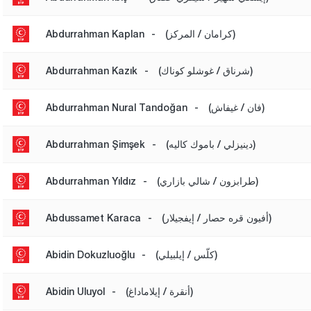
(كرامان / المركز)
-
Abdurrahman Kaplan
(شرناق / غوشلو كوناك)
-
Abdurrahman Kazık
(فان / غيفاش)
-
Abdurrahman Nural Tandoğan
(دينيزلي / باموك كاليه)
-
Abdurrahman Şimşek
(طرابزون / شالي بازاري)
-
Abdurrahman Yıldız
(أفيون قره حصار / إيفجيلار)
-
Abdussamet Karaca
(كلّس / إيلبيلي)
-
Abidin Dokuzluoğlu
(أنقرة / إيلاماداغ)
-
Abidin Uluyol