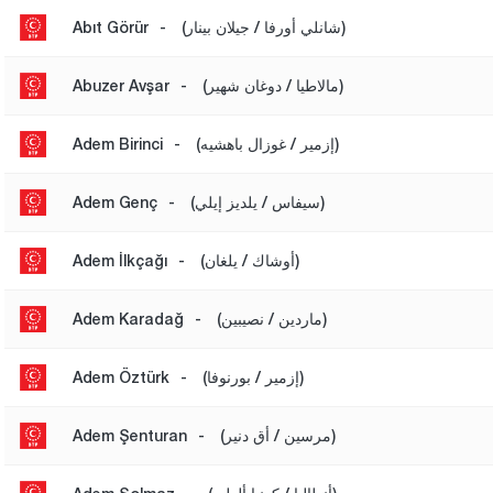
(شانلي أورفا / جيلان بينار)
-
Abıt Görür
(مالاطيا / دوغان شهير)
-
Abuzer Avşar
(إزمير / غوزال باهشيه)
-
Adem Birinci
(سيفاس / يلديز إيلي)
-
Adem Genç
(أوشاك / يلغان)
-
Adem İlkçağı
(ماردين / نصيبين)
-
Adem Karadağ
(إزمير / بورنوفا)
-
Adem Öztürk
(مرسين / أق دنير)
-
Adem Şenturan