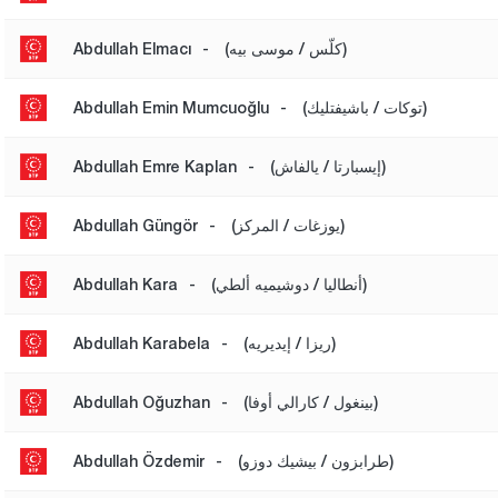
(كلّس / موسى بيه)
-
Abdullah Elmacı
(توكات / باشيفتليك)
-
Abdullah Emin Mumcuoğlu
(إيسبارتا / يالفاش)
-
Abdullah Emre Kaplan
(يوزغات / المركز)
-
Abdullah Güngör
(أنطاليا / دوشيميه ألطي)
-
Abdullah Kara
(ريزا / إيديريه)
-
Abdullah Karabela
(بينغول / كارالي أوفا)
-
Abdullah Oğuzhan
(طرابزون / بيشيك دوزو)
-
Abdullah Özdemir