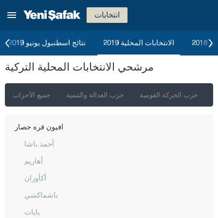
انتخابات
إسطنبول
2018
الانتخابات المحلية 2019
نتائج اسطنبول يونيو 2019
أنقرة
مرشحي الانتخابات المحلية التركية
إزمير
أضنة
ي
حزب الحركة القومية
حزب العدالة والتنمية
جميع الأحزاب
أديامان
أفيون قره حصار
أحمد باشا
أهاريم
أكأوران
باشماكشي
بايات