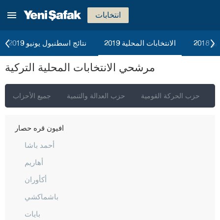
انتخابات
إسطنبول
2018
الانتخابات المحلية 2019
نتائج اسطنبول يونيو 2019
أنقرة
مرشحي الانتخابات المحلية التركية
إزمير
أضنة
ي
حزب الحركة القومية
حزب العدالة والتنمية
جميع الأحزاب
أديامان
أفيون قره حصار
أحمد باشا
أهاريم
أكأوران
باشماكشي
بايات