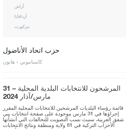
أراش
أزدافايا
ببزكورت
شاطال زيتين
جيدا
حزب اتحاد الأناضول
ضاضاي
كاستاموني - هانون
ديفريكاني
دوغان يورت
المرشحون للانتخابات البلدية المحلية – 31
هانون
مارس/آذار 2024
إحسان غازي
قائمة رؤساء البلديات المرشحين للانتخابات المحلية المقرر
إينيه بولو
إجراؤها في 31 مارس موجودة على صفحة انتخابات يني
شفق العربية. سنبث نسب التصويت للتحالفات التي أنشأتها
كوريه
الأحزاب التركية في 81 ولاية ومنطقة ونتائج الانتخابات