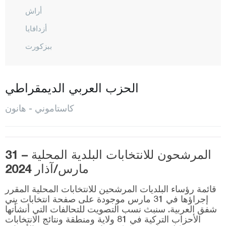
أراش
أزدافايا
ببزكورت
شاطال زيتين
جيدا
الحزب العربي الديمقراطي
ضاضاي
كاستاموني - هانون
ديفريكاني
دوغان يورت
المرشحون للانتخابات البلدية المحلية – 31
هانون
مارس/آذار 2024
إحسان غازي
قائمة رؤساء البلديات المرشحين للانتخابات المحلية المقرر
إينيه بولو
إجراؤها في 31 مارس موجودة على صفحة انتخابات يني
شفق العربية. سنبث نسب التصويت للتحالفات التي أنشأتها
كوريه
الأحزاب التركية في 81 ولاية ومنطقة ونتائج الانتخابات