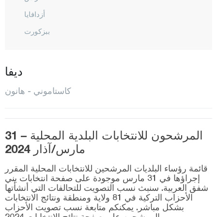
أزدافايا
ببزكورت
شاطال زيتين
جيدا
ديفا
ضاضاي
كاستاموني - هانون
ديفريكاني
دوغان يورت
المرشحون للانتخابات البلدية المحلية – 31
هانون
مارس/آذار 2024
إحسان غازي
قائمة رؤساء البلديات المرشحين للانتخابات المحلية المقرر
إينيه بولو
إجراؤها في 31 مارس موجودة على صفحة انتخابات يني
شفق العربية. سنبث نسب التصويت للتحالفات التي أنشأتها
كوريه
الأحزاب التركية في 81 ولاية ومنطقة ونتائج الانتخابات
المركز
بشكل مباشر. يمكنكم متابعة نسب تصويت الأحزاب
والمرشحين على صفحة نتائج الانتخابات 2024.