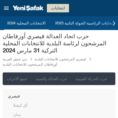
كوموش خانة
انتخابات
هاكّاري
هطاي
2023 الانتخابات الرئاسية الجولة الثانية
الانتخابات المحلية 2024
إيغدير
حزب اتحاد العدالة قيصري أوزفاطان
إيسبارتا
المرشحون لرئاسة البلدية للانتخابات المحلية
قهرمان ماراش
التركية 31 مارس 2024
قارابوك
قيصري المرشحون للانتخابات البلدية
يني شفق العربية
أوزفاطان المرشحون للانتخابات البلدية
كرامان
كارس
ي
حزب الحركة القومية
حزب العدالة والتنمية
جميع الأحزاب
كاستاموني
قيصري
أق كيشلا
بنيان