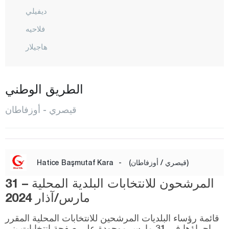
ديفيلي
فلاحيه
هاجيلار
إينجيه سو
كوجاسنان
الطريق الوطني
ماليك غازي
قيصري - أوزفاطان
أوزفاطان
بينار باشي
ساريأوغلان
(قيصري / أوزفاطان)
-
Hatice Başmutaf Kara
ساريز
المرشحون للانتخابات البلدية المحلية – 31
طالاس
مارس/آذار 2024
طومركز
قائمة رؤساء البلديات المرشحين للانتخابات المحلية المقرر
إجراؤها في 31 مارس موجودة على صفحة انتخابات يني