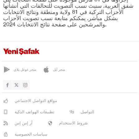
ياهيالي
شفق العربية. سنبث نسب التصويت للتحالفات التي أنشأتها
يشيلحصار
الأحزاب التركية في 81 ولاية ومنطقة ونتائج الانتخابات
بشكل مباشر. يمكنكم متابعة نسب تصويت الأحزاب
كلّس
والمرشحين على صفحة نتائج الانتخابات 2024.
كيركالي
قرقلر ايلي
قرشهير
قوجه ايلي
متجر آبل
متجر غوغل بلاي
قونيا
كوتاهيا
مالاطيا
مواقع التواصل الاجتماعي
مانيسا
التواصل
تطبيقات الهواتف الذكية
ماردين
شروط الاستخدام
آر إس إس
مرسين
سياسات الخصوصية