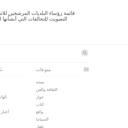
منوعات
تك
صحة
الثقافة والفن
حوار
الهات
كتاب
واقع
أخبار 
السيناما
تلفاز