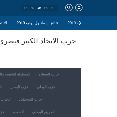
TR
EN
AR
FR
RU
الانتخابات المحلية 2019
نتائج اسطنبول يونيو 2019
الانتخ
حزب السعادة
المساواة الشعبية وال
حزب الوطن
حزب اليسار
ال
حزب المستقبل
الحزب ا
الطريق الوطني
الشعب
حزب