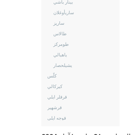
بينار باشي
ساريأوغلان
ساريز
طالاس
طومركز
ياهيالي
يشيلحصار
كلّس
كيركالي
قرقلر ايلي
قرشهير
قوجه ايلي
قونيا