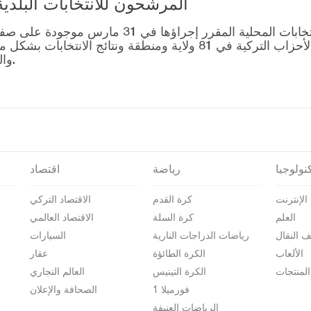
المرشحون للانتخابات البلدية المحلية – 1
قائمة رؤساء البلديات المرشحين للانتخابات المحل
التصويت للتحالفات التي أنشأتها الأحزاب التركية في 81 ولاية وم
والمرشحين على صفحة نتائج الانتخابات 2024.
نولوجيا
رياضة
اقتصاد
الإنترنت
كرة القدم
الاقتصاد التركي
العلم
كرة السلة
الاقتصاد العالمي
ف النقال
رياضات الدراجات النارية
السيارات
الألعاب
الكرة الطائؤة
عقار
المنتجات
الكرة التينيس
العالم التجاري
فورميلا 1
الصحافة والإعلان
الرياضات العنيفة