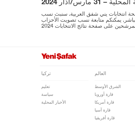
3 مارس/آذار 2024
كوتاهيا
ية المقرر إجراؤها في 31 مارس موجودة على صفحة انتخابات يني شفق العربية. سنبث نسب
مالاطيا
نطقة ونتائج الانتخابات بشكل مباشر. يمكنكم متابعة نسب تصويت الأحزاب
مانيسا
ماردين
مرسين
موغلا
موش
العالم
تركيا
نيفشهير
الشرق الأوسط
تعليم
نيغدا
قارة أوروبا
سياسة
أوردو
قارة أمريكا
الأخبار المحلية
عثمانية
قارة آسيا
قارة أفريقيا
ريزا
صقاريا