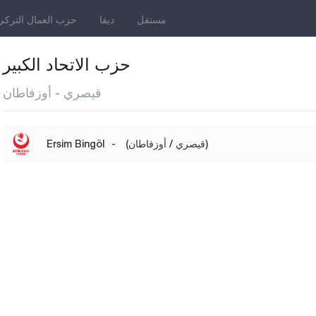
مستقل
ديفا
حزب العمال التركي
حزب الاتحاد الكبير
قيصري - أوزفاطان
(قيصري / أوزفاطان)
-
Ersim Bingöl