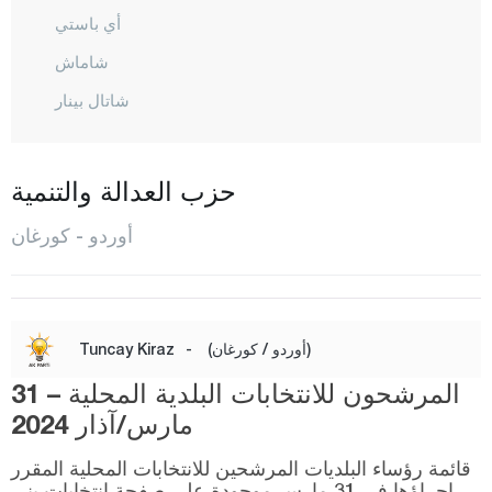
أي باستي
شاماش
شاتال بينار
شاي باشي
فاطصا
حزب العدالة والتنمية
غول كوي
أوردو - كورغان
غول كايلي
كوركان تيبيه
إيكيزجيه
(أوردو / كورغان)
-
Tuncay Kiraz
كابادوز
المرشحون للانتخابات البلدية المحلية – 31
كاباتشا
مارس/آذار 2024
كورغان
قائمة رؤساء البلديات المرشحين للانتخابات المحلية المقرر
إجراؤها في 31 مارس موجودة على صفحة انتخابات يني