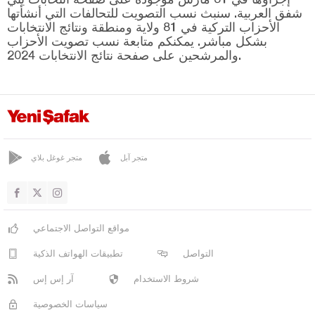
كومرو
شفق العربية. سنبث نسب التصويت للتحالفات التي أنشأتها
مسعودية
الأحزاب التركية في 81 ولاية ومنطقة ونتائج الانتخابات
بشكل مباشر. يمكنكم متابعة نسب تصويت الأحزاب
بيرشيمبيه
والمرشحين على صفحة نتائج الانتخابات 2024.
أولا بي
أونيه
عثمانية
ريزا
متجر آبل
متجر غوغل بلاي
صقاريا
صامسون
شانلي أورفا
مواقع التواصل الاجتماعي
سيرت
التواصل
تطبيقات الهواتف الذكية
سينوب
شروط الاستخدام
آر إس إس
شرناق
سياسات الخصوصية