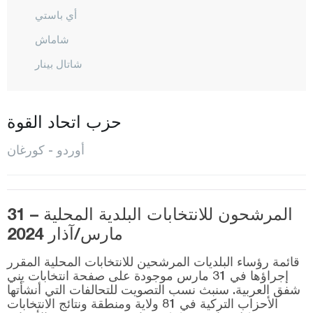
أي باستي
شاماش
شاتال بينار
شاي باشي
فاطصا
حزب اتحاد القوة
غول كوي
أوردو - كورغان
غول كايلي
كوركان تيبيه
إيكيزجيه
المرشحون للانتخابات البلدية المحلية – 31
مارس/آذار 2024
كابادوز
كاباتشا
قائمة رؤساء البلديات المرشحين للانتخابات المحلية المقرر
إجراؤها في 31 مارس موجودة على صفحة انتخابات يني
شفق العربية. سنبث نسب التصويت للتحالفات التي أنشأتها
كورغان
الأحزاب التركية في 81 ولاية ومنطقة ونتائج الانتخابات