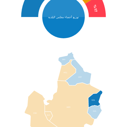
%17
توزيع أعضاء مجلس البلدية
SRY
AĞÇ
ORT
GÜL
MER
GZL
ESK
SLH