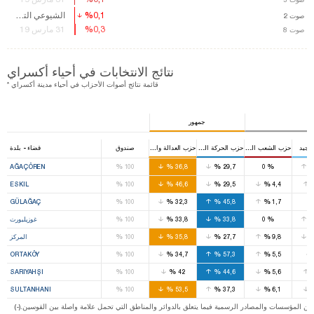
%0,1
%0,1
الشيوعي التركي
صوت
صوت
2
2
%0,3
%0,3
31 مارس 19
صوت
صوت
8
8
نتائج الانتخابات في أحياء أكسراي
* قائمة نتائج أصوات الأحزاب في أحياء مدينة أكسراي
جمهور
لجيد
حزب الشعب الجمهوري
حزب الحركة القومية
حزب العدالة والتنمية
صندوق
قضاء - بلدة
%
%
%
%
AĞAÇÖREN
100
36,8
29,7
0
%
%
%
%
ESKIL
100
46,6
29,5
4,4
%
%
%
%
GÜLAĞAÇ
100
32,3
45,8
1,7
%
%
%
%
0
33,8
33,8
100
غوزيليورت
%
%
%
%
9,8
27,7
35,8
100
المركز
%
%
%
%
ORTAKÖY
100
34,7
57,3
5,5
%
%
%
%
SARIYAHŞI
100
42
44,6
5,6
%
%
%
%
SULTANHANI
100
53,5
37,3
6,1
ت من المؤسسات والمصادر الرسمية فيما يتعلق بالدوائر والمناطق التي تحمل علامة واصلة بين القوسين