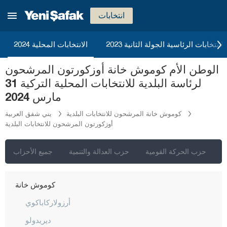
دينيزلي
انتخابات
دياربكر
دوزجا
2023 الانتخابات الرئاسية الجولة الثانية
الانتخابات المحلية 2024
أدرنة
الوطن الأم كوموش خانة أوزكورتون المرشحون
إلازغ
لرئاسة البلدية للانتخابات المحلية التركية 31
إيرزينجان
مارس 2024
أرضروم
كوموش خانة المرشحون للانتخابات البلدية
يني شفق العربية
أوزكورتون المرشحون للانتخابات البلدية
إيسكي شهير
غازي عنتاب
ي
حزب الحركة القومية
حزب العدالة والتنمية
جميع الأحزاب
غيراسون
كوموش خانة
أرزولاركاباكوي
ديريدولو