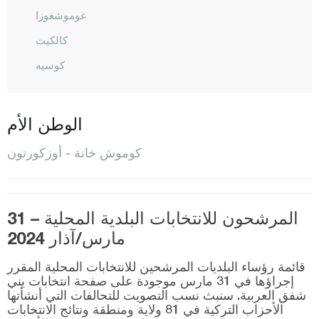
غوموشغوزا
كالكيت
كوسيه
كورتون
المركز
الوطن الأم
اوبكتاشي
كوموش خانة - أوزكورتون
أوزكورتون
شيران
المرشحون للانتخابات البلدية المحلية – 31
سوغوتلو
مارس/آذار 2024
طورول
قائمة رؤساء البلديات المرشحين للانتخابات المحلية المقرر
أونلوبينار
إجراؤها في 31 مارس موجودة على صفحة انتخابات يني
شفق العربية. سنبث نسب التصويت للتحالفات التي أنشأتها
يشيلبوك
الأحزاب التركية في 81 ولاية ومنطقة ونتائج الانتخابات