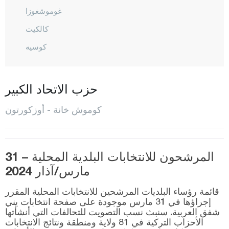
غوموشغوزا
كالكيت
كوسيه
كورتون
المركز
حزب الاتحاد الكبير
اوبكتاشي
كوموش خانة - أوزكورتون
أوزكورتون
شيران
المرشحون للانتخابات البلدية المحلية – 31
سوغوتلو
مارس/آذار 2024
طورول
قائمة رؤساء البلديات المرشحين للانتخابات المحلية المقرر
أونلوبينار
إجراؤها في 31 مارس موجودة على صفحة انتخابات يني
شفق العربية. سنبث نسب التصويت للتحالفات التي أنشأتها
يشيلبوك
الأحزاب التركية في 81 ولاية ومنطقة ونتائج الانتخابات