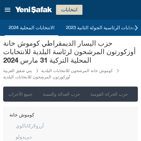
دينيزلي
انتخابات
دياربكر
دوزجا
2023 الانتخابات الرئاسية الجولة الثانية
الانتخابات المحلية 2024
أدرنة
حزب اليسار الديمقراطي كوموش خانة
إلازغ
أوزكورتون المرشحون لرئاسة البلدية للانتخابات
إيرزينجان
المحلية التركية 31 مارس 2024
أرضروم
كوموش خانة المرشحون للانتخابات البلدية
يني شفق العربية
أوزكورتون المرشحون للانتخابات البلدية
إيسكي شهير
غازي عنتاب
ي
حزب الحركة القومية
حزب العدالة والتنمية
جميع الأحزاب
غيراسون
كوموش خانة
أرزولاركاباكوي
ديريدولو