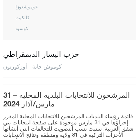
غوموشغوزا
كالكيت
كوسيه
كورتون
المركز
حزب اليسار الديمقراطي
اوبكتاشي
كوموش خانة - أوزكورتون
أوزكورتون
شيران
المرشحون للانتخابات البلدية المحلية – 31
سوغوتلو
مارس/آذار 2024
طورول
قائمة رؤساء البلديات المرشحين للانتخابات المحلية المقرر
أونلوبينار
إجراؤها في 31 مارس موجودة على صفحة انتخابات يني
شفق العربية. سنبث نسب التصويت للتحالفات التي أنشأتها
يشيلبوك
الأحزاب التركية في 81 ولاية ومنطقة ونتائج الانتخابات