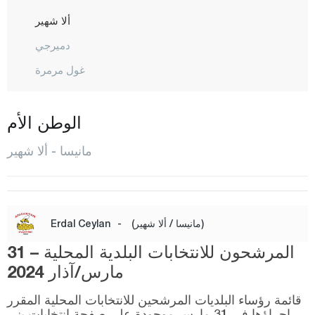
ألا شهير
دميرجي
غول مرمرة
غورديس
كيريك أغاج
الوطن الأم
كوبري باشي
مانيسا - ألا شهير
كولا
صالحلي
ساريغول
(مانيسا / ألا شهير)
-
Erdal Ceylan
ساروهانلي
المرشحون للانتخابات البلدية المحلية – 31
شيهزاديلار
مارس/آذار 2024
سيليدني
قائمة رؤساء البلديات المرشحين للانتخابات المحلية المقرر
إجراؤها في 31 مارس موجودة على صفحة انتخابات يني