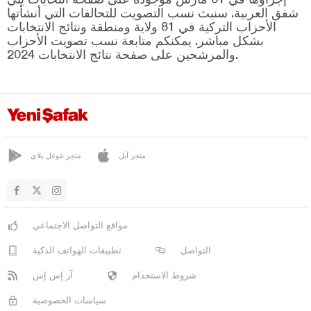
صوما
شفق العربية. سنبث نسب التصويت للتحالفات التي أنشأتها
طورغوتلو
الأحزاب التركية في 81 ولاية ومنطقة ونتائج الانتخابات
بشكل مباشر. يمكنكم متابعة نسب تصويت الأحزاب
يونس إيمريه
والمرشحين على صفحة نتائج الانتخابات 2024.
ماردين
مرسين
موغلا
موش
متجر آبل
متجر غوغل بلاي
نيفشهير
نيغدا
أوردو
مواقع التواصل الاجتماعي
عثمانية
التواصل
تطبيقات الهواتف الذكية
ريزا
شروط الاستخدام
آر إس إس
صقاريا
سياسات الخصوصية