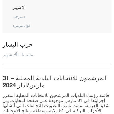
ألا شهير
دميرجي
غول مرمرة
غورديس
كيريك أغاج
حزب اليسار
كوبري باشي
مانيسا - ألا شهير
كولا
صالحلي
المرشحون للانتخابات البلدية المحلية – 31
ساريغول
مارس/آذار 2024
ساروهانلي
قائمة رؤساء البلديات المرشحين للانتخابات المحلية المقرر
شيهزاديلار
إجراؤها في 31 مارس موجودة على صفحة انتخابات يني
شفق العربية. سنبث نسب التصويت للتحالفات التي أنشأتها
سيليدني
الأحزاب التركية في 81 ولاية ومنطقة ونتائج الانتخابات