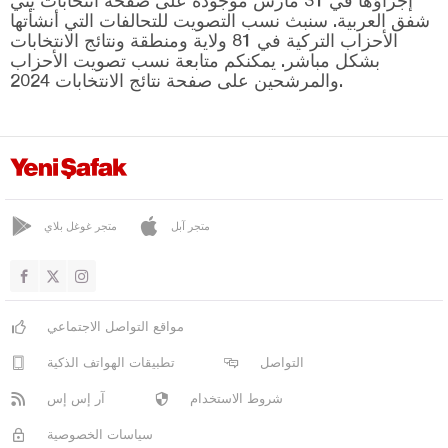
إجراؤها في 31 مارس موجودة على صفحة انتخابات يني
صوما
شفق العربية. سنبث نسب التصويت للتحالفات التي أنشأتها
طورغوتلو
الأحزاب التركية في 81 ولاية ومنطقة ونتائج الانتخابات
بشكل مباشر. يمكنكم متابعة نسب تصويت الأحزاب
يونس إيمريه
والمرشحين على صفحة نتائج الانتخابات 2024.
ماردين
مرسين
موغلا
موش
متجر آبل
متجر غوغل بلاي
نيفشهير
نيغدا
أوردو
مواقع التواصل الاجتماعي
عثمانية
التواصل
تطبيقات الهواتف الذكية
ريزا
شروط الاستخدام
آر إس إس
صقاريا
سياسات الخصوصية