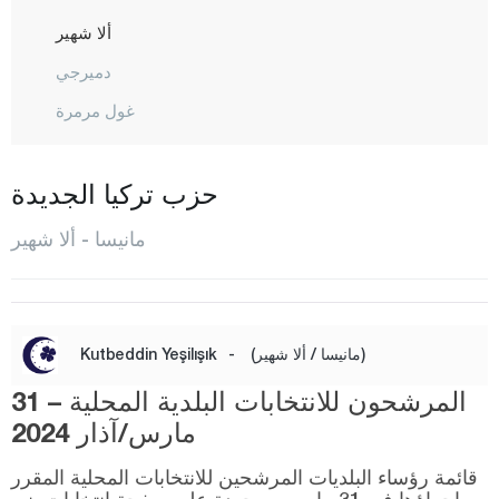
ألا شهير
دميرجي
غول مرمرة
غورديس
كيريك أغاج
حزب تركيا الجديدة
كوبري باشي
مانيسا - ألا شهير
كولا
صالحلي
ساريغول
(مانيسا / ألا شهير)
-
Kutbeddin Yeşilışık
ساروهانلي
المرشحون للانتخابات البلدية المحلية – 31
شيهزاديلار
مارس/آذار 2024
سيليدني
قائمة رؤساء البلديات المرشحين للانتخابات المحلية المقرر