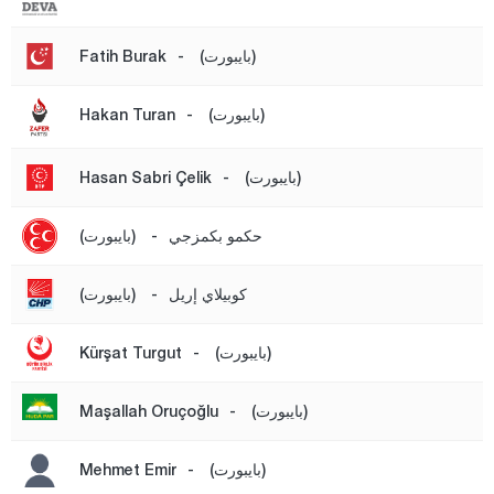
دوزجا
أدرنة
(بايبورت)
-
Fatih Burak
إلازغ
(بايبورت)
-
Hakan Turan
إيرزينجان
أرضروم
(بايبورت)
-
Hasan Sabri Çelik
إيسكي شهير
حكمو بكمزجي
-
(بايبورت)
غازي عنتاب
غيراسون
كوبيلاي إريل
-
(بايبورت)
كوموش خانة
(بايبورت)
-
Kürşat Turgut
هاكّاري
هطاي
(بايبورت)
-
Maşallah Oruçoğlu
إيغدير
(بايبورت)
-
Mehmet Emir
إيسبارتا