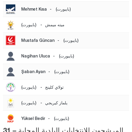
قهرمان ماراش
(بايبورت)
-
Mehmet Kısa
قارابوك
ميته ميمش
-
(بايبورت)
كرامان
كارس
(بايبورت)
-
Mustafa Güncan
كاستاموني
(بايبورت)
-
Nagihan Uluca
قيصري
كلّس
(بايبورت)
-
Şaban Ayan
كيركالي
تولاي كلينج
-
(بايبورت)
قرقلر ايلي
قرشهير
يلماز كيريجي
-
(بايبورت)
قوجه ايلي
(بايبورت)
-
Yüksel Bedir
قونيا
المرشحون للانتخابات البلدية المحلية – 31
كوتاهيا