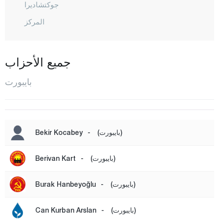
جوكتشاديرا
المركز
بيلاجيك
بينغول
جميع الأحزاب
بيتليس
بايبورت
بولو
بوردور
بورصا
(بايبورت)
-
Bekir Kocabey
جناق قلعة
(بايبورت)
-
Berivan Kart
شانكيري
جوروم
(بايبورت)
-
Burak Hanbeyoğlu
دينيزلي
دياربكر
(بايبورت)
-
Can Kurban Arslan