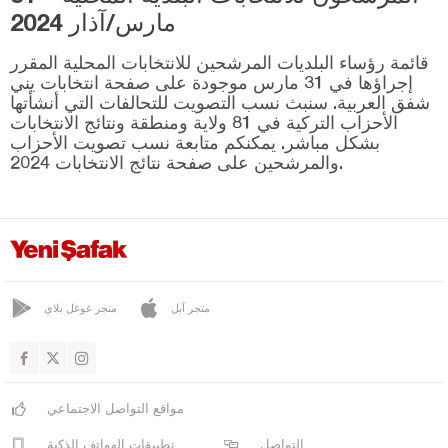
مارس/آذار 2024
مالاطيا
قائمة رؤساء البلديات المرشحين للانتخابات المحلية المقرر
مانيسا
إجراؤها في 31 مارس موجودة على صفحة انتخابات يني
شفق العربية. سنبث نسب التصويت للتحالفات التي أنشأتها
ماردين
الأحزاب التركية في 81 ولاية ومنطقة ونتائج الانتخابات
مرسين
بشكل مباشر. يمكنكم متابعة نسب تصويت الأحزاب
والمرشحين على صفحة نتائج الانتخابات 2024.
موغلا
موش
نيفشهير
نيغدا
أوردو
متجر آبل
متجر غوغل بلاي
عثمانية
ريزا
مواقع التواصل الاجتماعي
صقاريا
التواصل
تطبيقات الهواتف الذكية