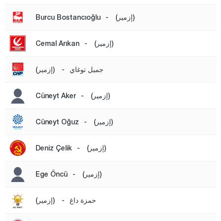
كارشي ياكا
(إزمير)
-
Burcu Bostancıoğlu
كمال باشا
كينيك
(إزمير)
-
Cemal Arıkan
كيراز
جميل توغاي
-
(إزمير)
كوناك
مينديريس
(إزمير)
-
Cüneyt Aker
مينيمان
(إزمير)
-
Cüneyt Oğuz
نارلي ديريه
أوداميش
(إزمير)
-
Deniz Çelik
سافاري حصار
(إزمير)
-
Ege Öncü
سلجوق
تيريه
حمزة داغ
-
(إزمير)
طوربالي