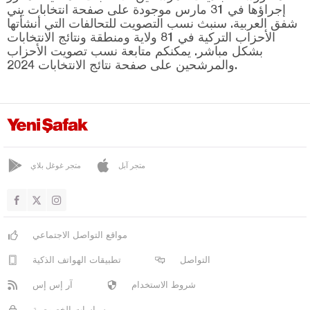
دياربكر
إجراؤها في 31 مارس موجودة على صفحة انتخابات يني
شفق العربية. سنبث نسب التصويت للتحالفات التي أنشأتها
دوزجا
الأحزاب التركية في 81 ولاية ومنطقة ونتائج الانتخابات
بشكل مباشر. يمكنكم متابعة نسب تصويت الأحزاب
أدرنة
والمرشحين على صفحة نتائج الانتخابات 2024.
إلازغ
إيرزينجان
أرضروم
إيسكي شهير
متجر آبل
متجر غوغل بلاي
غازي عنتاب
غيراسون
كوموش خانة
مواقع التواصل الاجتماعي
هاكّاري
التواصل
تطبيقات الهواتف الذكية
هطاي
شروط الاستخدام
آر إس إس
إيغدير
سياسات الخصوصية