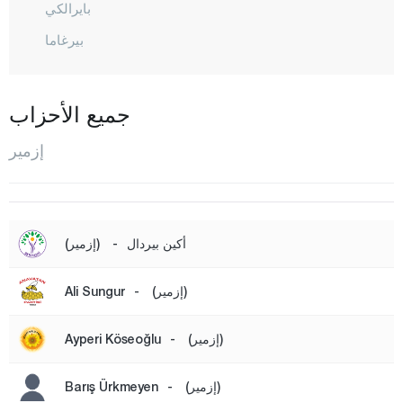
بايرالكي
بيرغاما
بيداغ
بورنوفا
جميع الأحزاب
بوجا
إزمير
شيشميه
شيغلي
ديكلي
أكين بيردال
-
(إزمير)
فوشا
(إزمير)
-
Ali Sungur
غازيأمير
غوزال باهشيه
(إزمير)
-
Ayperi Köseoğlu
كاراباغلار
كارابورون
(إزمير)
-
Barış Ürkmeyen