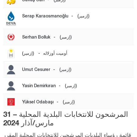
باتمان
(إزمير)
-
Serap Karaosmanoğlu
بايبورت
بيلاجيك
(إزمير)
-
Serhan Bolluk
بينغول
بيتليس
أوميت أوزلاله
-
(إزمير)
بولو
(إزمير)
-
Umut Cesurer
بوردور
بورصا
(إزمير)
-
Yasin Demirkıran
جناق قلعة
(إزمير)
-
Yüksel Odabaşı
شانكيري
المرشحون للانتخابات البلدية المحلية – 31
جوروم
مارس/آذار 2024
دينيزلي
قائمة رؤساء البلديات المرشحين للانتخابات المحلية المقرر