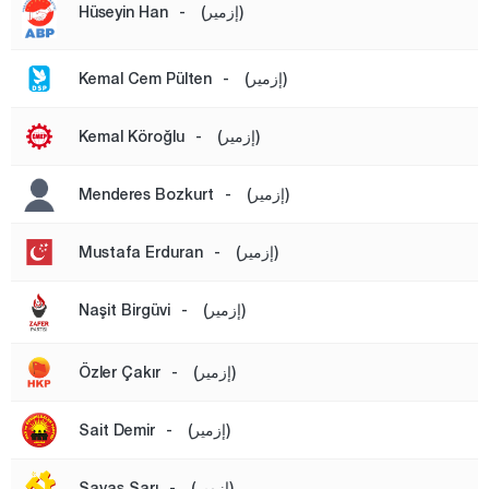
(إزمير)
-
Hüseyin Han
أورلا
أضنة
(إزمير)
-
Kemal Cem Pülten
أديامان
(إزمير)
-
Kemal Köroğlu
أفيون قره حصار
أغري
(إزمير)
-
Menderes Bozkurt
أكسراي
(إزمير)
-
Mustafa Erduran
أماصيا
أنطاليا
(إزمير)
-
Naşit Birgüvi
أرداهان
أرتفين
(إزمير)
-
Özler Çakır
أيدن
(إزمير)
-
Sait Demir
بالق أسير
بارتين
(إزمير)
-
Savaş Sarı