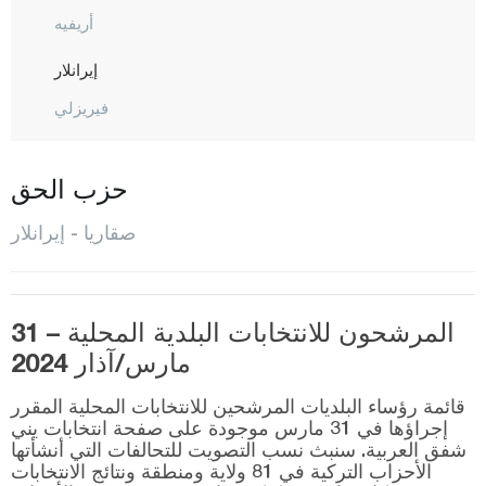
أريفيه
إيرانلار
فيريزلي
غايفيه
هينديك
حزب الحق
كارابوشريك
صقاريا - إيرانلار
كاراسو
كاينارجا
المرشحون للانتخابات البلدية المحلية – 31
كوجاعلي
مارس/آذار 2024
باموك أوفا
قائمة رؤساء البلديات المرشحين للانتخابات المحلية المقرر
صبانجا
إجراؤها في 31 مارس موجودة على صفحة انتخابات يني
شفق العربية. سنبث نسب التصويت للتحالفات التي أنشأتها
سارديفان
الأحزاب التركية في 81 ولاية ومنطقة ونتائج الانتخابات