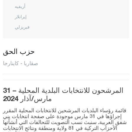
أريفيه
إيرانلار
فيريزلي
غايفيه
هينديك
حزب الحق
كارابوشريك
صقاريا - كاينارجا
كاراسو
كاينارجا
المرشحون للانتخابات البلدية المحلية – 31
كوجاعلي
مارس/آذار 2024
باموك أوفا
قائمة رؤساء البلديات المرشحين للانتخابات المحلية المقرر
صبانجا
إجراؤها في 31 مارس موجودة على صفحة انتخابات يني
شفق العربية. سنبث نسب التصويت للتحالفات التي أنشأتها
سارديفان
الأحزاب التركية في 81 ولاية ومنطقة ونتائج الانتخابات