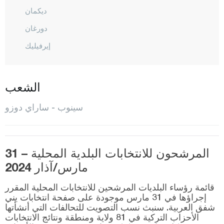
ديكمان
دورغان
إيرفيليك
غيرزيه
المركز
الشعب
ساراي دوزو
سينوب - ساراي دوزو
توركالي
شرناق
المرشحون للانتخابات البلدية المحلية – 31
سيفاس
مارس/آذار 2024
تكيرداغ
قائمة رؤساء البلديات المرشحين للانتخابات المحلية المقرر
توكات
إجراؤها في 31 مارس موجودة على صفحة انتخابات يني
شفق العربية. سنبث نسب التصويت للتحالفات التي أنشأتها
طرابزون
الأحزاب التركية في 81 ولاية ومنطقة ونتائج الانتخابات