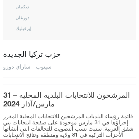
ديكمان
دورغان
إيرفيليك
غيرزيه
المركز
حزب تركيا الجديدة
ساراي دوزو
سينوب - ساراي دوزو
توركالي
شرناق
المرشحون للانتخابات البلدية المحلية – 31
سيفاس
مارس/آذار 2024
تكيرداغ
قائمة رؤساء البلديات المرشحين للانتخابات المحلية المقرر
توكات
إجراؤها في 31 مارس موجودة على صفحة انتخابات يني
شفق العربية. سنبث نسب التصويت للتحالفات التي أنشأتها
طرابزون
الأحزاب التركية في 81 ولاية ومنطقة ونتائج الانتخابات