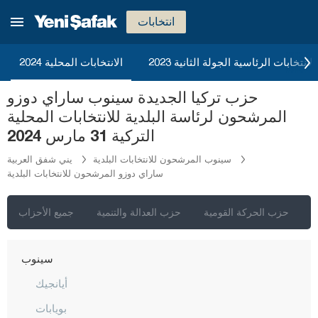
موش
انتخابات
نيفشهير
نيغدا
2023 الانتخابات الرئاسية الجولة الثانية
الانتخابات المحلية 2024
أوردو
حزب تركيا الجديدة سينوب ساراي دوزو
عثمانية
المرشحون لرئاسة البلدية للانتخابات المحلية
ريزا
التركية 31 مارس 2024
صقاريا
سينوب المرشحون للانتخابات البلدية
يني شفق العربية
ساراي دوزو المرشحون للانتخابات البلدية
صامسون
شانلي أورفا
ي
حزب الحركة القومية
حزب العدالة والتنمية
جميع الأحزاب
سيرت
سينوب
أيانجيك
بويابات