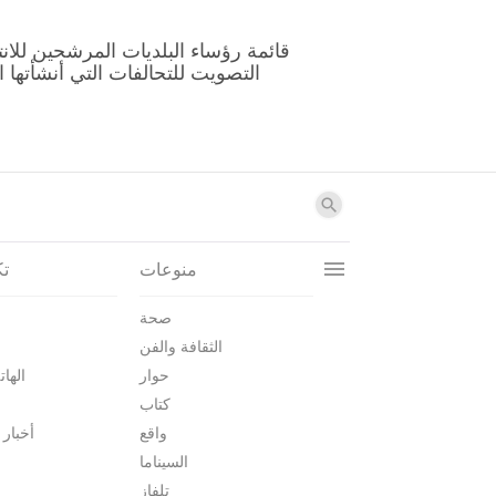
منوعات
تك
صحة
الثقافة والفن
حوار
الهات
كتاب
واقع
أخبار 
السيناما
تلفاز