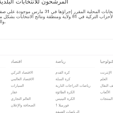
المرشحون للانتخابات البلدية المحلية – 1
قائمة رؤساء البلديات المرشحين للانتخابات المحل
التصويت للتحالفات التي أنشأتها الأحزاب التركية في 81 ولاية وم
والمرشحين على صفحة نتائج الانتخابات 2024.
نولوجيا
رياضة
اقتصاد
الإنترنت
كرة القدم
الاقتصاد التركي
العلم
كرة السلة
الاقتصاد العالمي
ف النقال
رياضات الدراجات النارية
السيارات
الألعاب
الكرة الطائؤة
عقار
المنتجات
الكرة التينيس
العالم التجاري
فورميلا 1
الصحافة والإعلان
الرياضات العنيفة