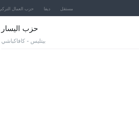
مستقل
ديفا
حزب العمال التركي
حزب اليسار
بيتليس - كافاكباشي