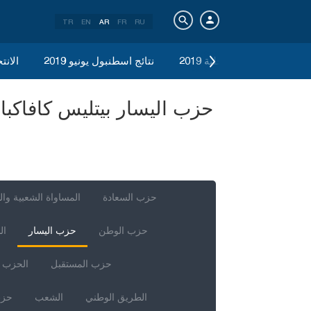
TR
EN
AR
FR
RU
الانتخابات المحلية 2019
نتائج اسطنبول يونيو 2019
الانتخ
حزب السعادة
المساواة الشعبية وال
حزب الوطن
حزب اليسار
ال
حزب المستقبل
الحزب ا
الطريق الوطني
الشعب
حزب