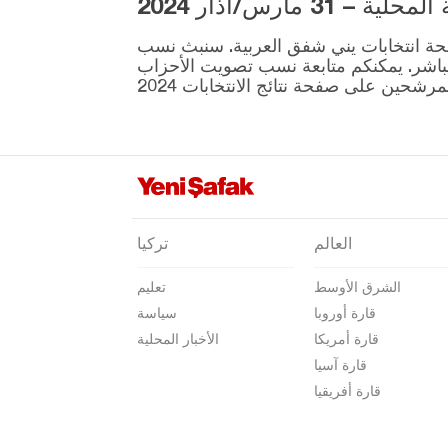
3 مارس/آذار 2024
أدرنة
ية المقرر إجراؤها في 31 مارس موجودة على صفحة انتخابات يني شفق العربية. سنبث نسب
إلازغ
نطقة ونتائج الانتخابات بشكل مباشر. يمكنكم متابعة نسب تصويت الأحزاب
إيرزينجان
أرضروم
إيسكي شهير
غازي عنتاب
غيراسون
العالم
تركيا
كوموش خانة
الشرق الأوسط
تعليم
هاكّاري
قارة أوروبا
سياسة
هطاي
قارة أمريكا
الأخبار المحلية
إيغدير
قارة آسيا
قارة أفريقيا
إيسبارتا
قهرمان ماراش