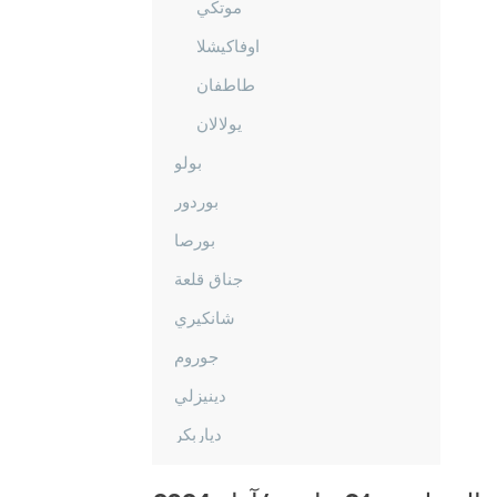
موتكي
اوفاكيشلا
طاطفان
يولالان
بولو
بوردور
بورصا
جناق قلعة
شانكيري
جوروم
دينيزلي
دياربكر
دوزجا