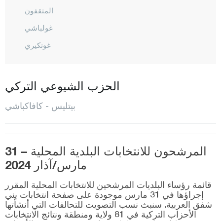
المثقفون
غولباشي
غونكيري
غور أويماك
هيزان
الحزب الشيوعي التركي
كافاكباشي
بيتليس - كافاكباشي
المركز
موتكي
المرشحون للانتخابات البلدية المحلية – 31
اوفاكيشلا
مارس/آذار 2024
طاطفان
قائمة رؤساء البلديات المرشحين للانتخابات المحلية المقرر
يولالان
إجراؤها في 31 مارس موجودة على صفحة انتخابات يني
شفق العربية. سنبث نسب التصويت للتحالفات التي أنشأتها
بولو
الأحزاب التركية في 81 ولاية ومنطقة ونتائج الانتخابات