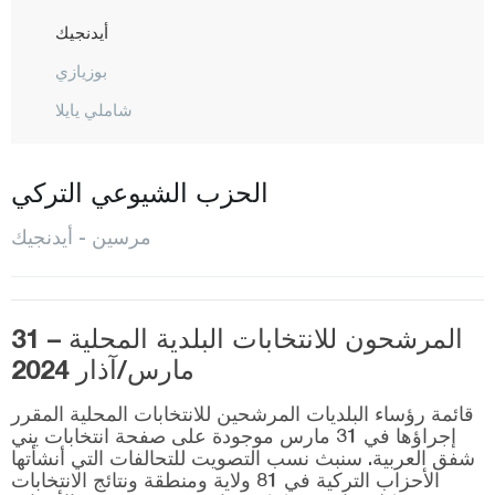
أيدنجيك
بوزيازي
شاملي يايلا
أرداملي
غول نار
الحزب الشيوعي التركي
مازيتلي
مرسين - أيدنجيك
موت
سيلفيكيه
المرشحون للانتخابات البلدية المحلية – 31
طرسوس
مارس/آذار 2024
طوروسلار
قائمة رؤساء البلديات المرشحين للانتخابات المحلية المقرر
يني شهير
إجراؤها في 31 مارس موجودة على صفحة انتخابات يني
شفق العربية. سنبث نسب التصويت للتحالفات التي أنشأتها
موغلا
الأحزاب التركية في 81 ولاية ومنطقة ونتائج الانتخابات