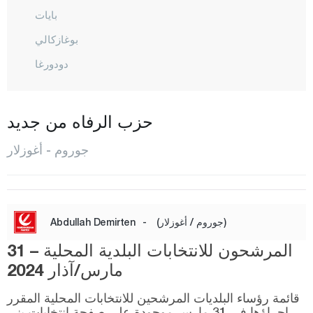
بايات
بوغازكالي
دودورغا
دوفنجي
إيسكيليب
حزب الرفاه من جديد
كارجي
جوروم - أغوزلار
لاشين
مجيد أوزو
المركز
(جوروم / أغوزلار)
-
Abdullah Demirten
أغوزلار
المرشحون للانتخابات البلدية المحلية – 31
أورطاكوي
مارس/آذار 2024
عثمانجيك
قائمة رؤساء البلديات المرشحين للانتخابات المحلية المقرر
إجراؤها في 31 مارس موجودة على صفحة انتخابات يني