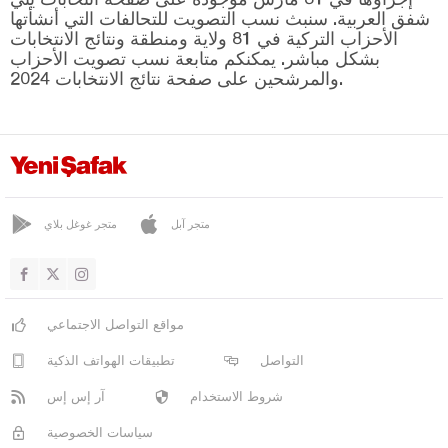
سونغورلو
شفق العربية. سنبث نسب التصويت للتحالفات التي أنشأتها
أوغرولو داغ
الأحزاب التركية في 81 ولاية ومنطقة ونتائج الانتخابات
بشكل مباشر. يمكنكم متابعة نسب تصويت الأحزاب
دينيزلي
والمرشحين على صفحة نتائج الانتخابات 2024.
دياربكر
دوزجا
أدرنة
إلازغ
متجر آبل
متجر غوغل بلاي
إيرزينجان
أرضروم
إيسكي شهير
مواقع التواصل الاجتماعي
غازي عنتاب
التواصل
تطبيقات الهواتف الذكية
غيراسون
شروط الاستخدام
آر إس إس
كوموش خانة
سياسات الخصوصية