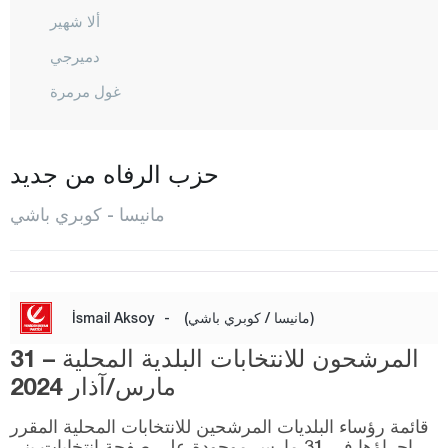
ألا شهير
دميرجي
غول مرمرة
غورديس
كيريك أغاج
حزب الرفاه من جديد
كوبري باشي
مانيسا - كوبري باشي
كولا
صالحلي
ساريغول
(مانيسا / كوبري باشي)
-
İsmail Aksoy
ساروهانلي
المرشحون للانتخابات البلدية المحلية – 31
شيهزاديلار
مارس/آذار 2024
سيليدني
قائمة رؤساء البلديات المرشحين للانتخابات المحلية المقرر
إجراؤها في 31 مارس موجودة على صفحة انتخابات يني