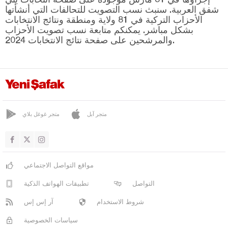
صوما
شفق العربية. سنبث نسب التصويت للتحالفات التي أنشأتها
طورغوتلو
الأحزاب التركية في 81 ولاية ومنطقة ونتائج الانتخابات
بشكل مباشر. يمكنكم متابعة نسب تصويت الأحزاب
يونس إيمريه
والمرشحين على صفحة نتائج الانتخابات 2024.
ماردين
مرسين
موغلا
موش
متجر آبل
متجر غوغل بلاي
نيفشهير
نيغدا
أوردو
مواقع التواصل الاجتماعي
عثمانية
التواصل
تطبيقات الهواتف الذكية
ريزا
شروط الاستخدام
آر إس إس
صقاريا
سياسات الخصوصية