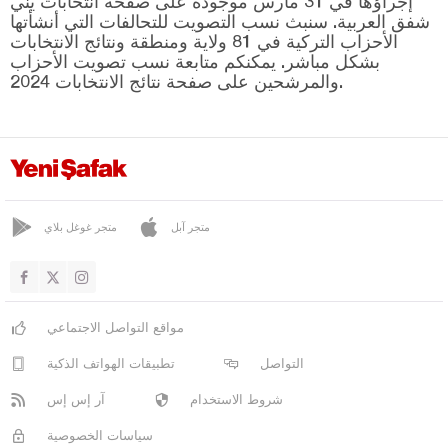
إجراؤها في 31 مارس موجودة على صفحة انتخابات يني
ساراياهشي
شفق العربية. سنبث نسب التصويت للتحالفات التي أنشأتها
سليما
الأحزاب التركية في 81 ولاية ومنطقة ونتائج الانتخابات
بشكل مباشر. يمكنكم متابعة نسب تصويت الأحزاب
سلطان خانة
والمرشحين على صفحة نتائج الانتخابات 2024.
تاشبينار
توباككايا
ينيكنت
يشيل أوفا
متجر آبل
متجر غوغل بلاي
يشيلتيبي
أماصيا
أنطاليا
مواقع التواصل الاجتماعي
أرداهان
التواصل
تطبيقات الهواتف الذكية
أرتفين
شروط الاستخدام
آر إس إس
أيدن
سياسات الخصوصية