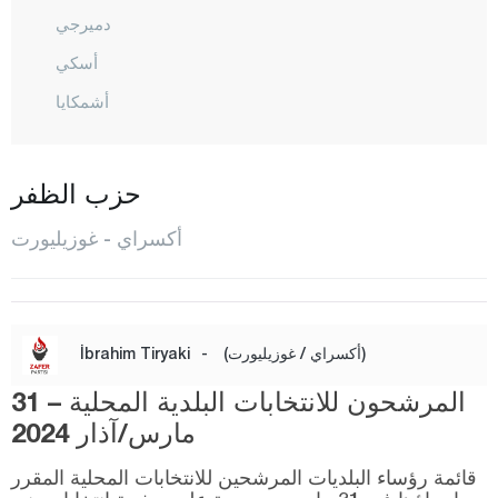
دميرجي
أسكي
أشمكايا
غول أغش
غولبينار
حزب الظفر
غوزيليورت
أكسراي - غوزيليورت
هيلفاديرا
إهلارا
المركز
(أكسراي / غوزيليورت)
-
İbrahim Tiryaki
أورطاكوي
المرشحون للانتخابات البلدية المحلية – 31
صاغلق
مارس/آذار 2024
ساراتلي
قائمة رؤساء البلديات المرشحين للانتخابات المحلية المقرر